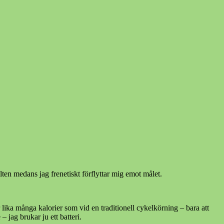
alten medans jag frenetiskt förflyttar mig emot målet.
ar lika många kalorier som vid en traditionell cykelkörning – bara att
kar ju ett batteri.