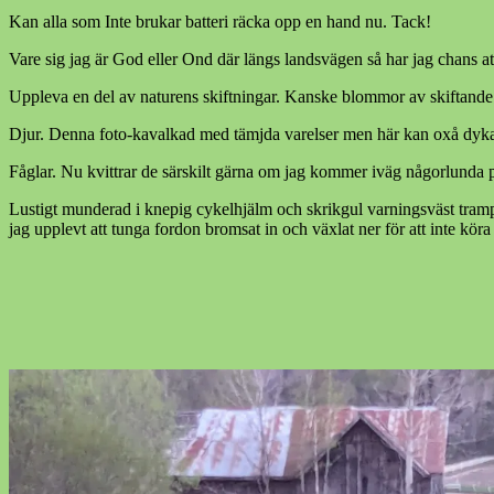
Kan alla som Inte brukar batteri räcka opp en hand nu. Tack!
Vare sig jag är God eller Ond där längs landsvägen så har jag chans 
Uppleva en del av naturens skiftningar. Kanske blommor av skiftande 
Djur. Denna foto-kavalkad med tämjda varelser men här kan oxå dyka 
Fåglar. Nu kvittrar de särskilt gärna om jag kommer iväg någorlunda p
Lustigt munderad i knepig cykelhjälm och skrikgul varningsväst tramp
jag upplevt att tunga fordon bromsat in och växlat ner för att inte köra