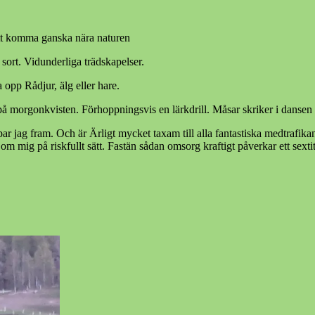
att komma ganska nära naturen
sort. Vidunderliga trädskapelser.
opp Rådjur, älg eller hare.
å morgonkvisten. Förhoppningsvis en lärkdrill. Måsar skriker i dansen 
ar jag fram. Och är Ärligt mycket taxam till alla fantastiska medtraf
 om mig på riskfullt sätt. Fastän sådan omsorg kraftigt påverkar ett sext