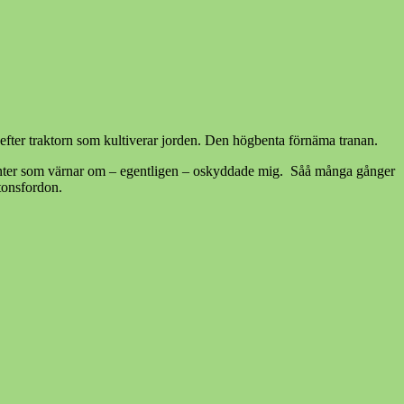
efter traktorn som kultiverar jorden. Den högbenta förnäma tranan.
ikanter som värnar om – egentligen – oskyddade mig. Såå många gånger
itonsfordon.