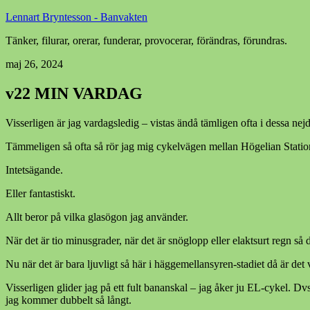
Lennart Bryntesson - Banvakten
Tänker, filurar, orerar, funderar, provocerar, förändras, förundras.
maj 26, 2024
v22 MIN VARDAG
Visserligen är jag vardagsledig – vistas ändå tämligen ofta i dessa nejd
Tämmeligen så ofta så rör jag mig cykelvägen mellan Högelian Statio
Intetsägande.
Eller fantastiskt.
Allt beror på vilka glasögon jag använder.
När det är tio minusgrader, när det är snöglopp eller elaktsurt regn så 
Nu när det är bara ljuvligt så här i häggemellansyren-stadiet då är det v
Visserligen glider jag på ett fult bananskal – jag åker ju EL-cykel. Dvs 
jag kommer dubbelt så långt. Åsså skräpar jag ner i