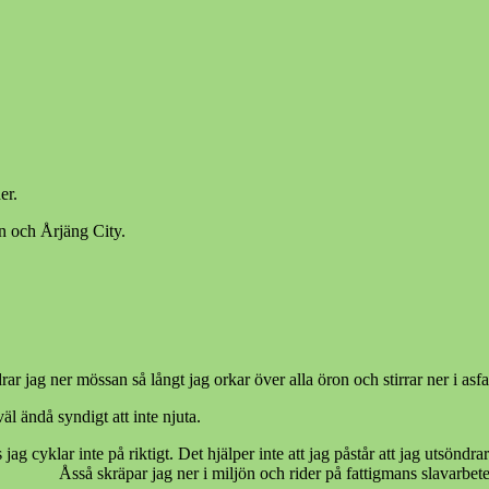
er.
n och Årjäng City.
drar jag ner mössan så långt jag orkar över alla öron och stirrar ner i asf
äl ändå syndigt att inte njuta.
jag cyklar inte på riktigt. Det hjälper inte att jag påstår att jag utsöndr
 miljön och rider på fattigmans slavarbete – jag bru