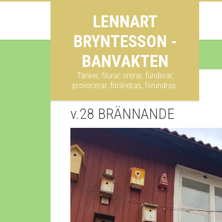
LENNART
BRYNTESSON -
BANVAKTEN
Tänker, filurar, orerar, funderar,
provocerar, förändras, förundras.
v.28 BRÄNNANDE