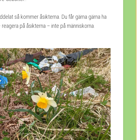
elat så kommer åsikterna. Du får gärna gärna ha
– reagera på åsikterna – inte på människorna.