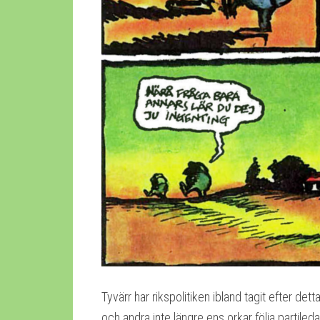
Tyvärr har rikspolitiken ibland tagit efter de
och andra inte längre ens orkar följa partiled