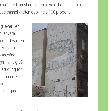
 sa ”före Harrisburg var en olycka helt osannolik,
kade sannolikheten opp i hela 100 procent!”
g lever i en
 lär vara
nser att vargen
 Att vi ska ha
. Nån gång har
r rivit älg på
e ett dugg för
för människan. I
 den
 ska ägare