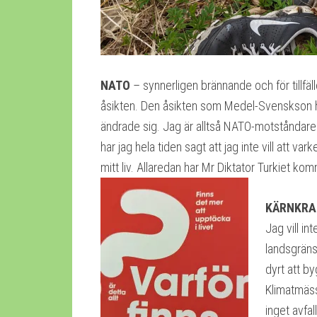
NATO
– synnerligen brännande och för tillfäll
åsikten. Den åsikten som Medel-Svenskson ha
ändrade sig. Jag är alltså NATO-motståndare. De
har jag hela tiden sagt att jag inte vill att v
mitt liv. Allaredan har Mr Diktator Turkiet k
KÄRNKRA
Jag vill in
landsgräns.
dyrt att by
Klimatmäss
inget avfal