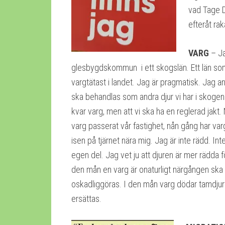
vad Tage D
efteråt ra
VARG
– Ja
glesbygdskommun i ett skogslän. Ett län som
vargtätast i landet. Jag är pragmatisk. Jag a
ska behandlas som andra djur vi har i skogen.
kvar varg, men att vi ska ha en reglerad jakt
varg passerat vår fastighet, nån gång har varga
isen på tjärnet nära mig. Jag är inte rädd. Int
egen del. Jag vet ju att djuren är mer rädda 
den mån en varg är onaturligt närgången ska
oskadliggöras. I den mån varg dödar tamdjur
ersättas.