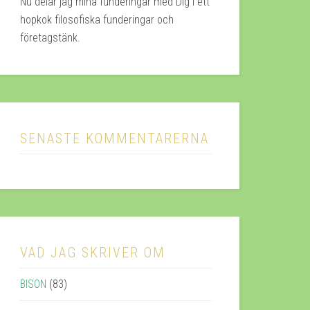
Nu delar jag mina funderingar med Dig i ett
hopkok filosofiska funderingar och
företagstänk.
SENASTE KOMMENTARERNA
VAD JAG SKRIVER OM
BISON
(83)