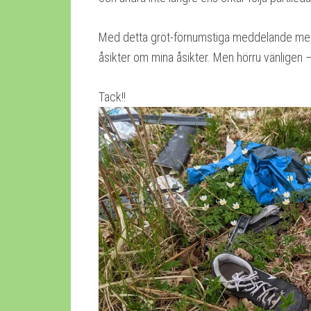
Med detta gröt-förnumstiga meddelande medd
åsikter om mina åsikter. Men hörru vänligen 
Tack!!