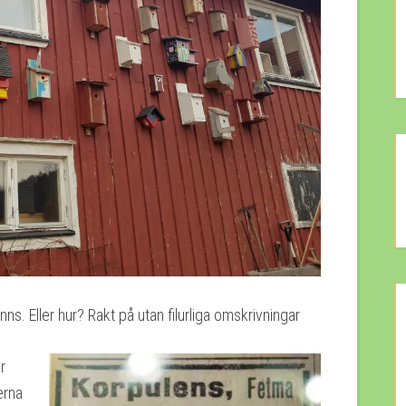
. Eller hur? Rakt på utan filurliga omskrivningar
r
erna