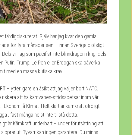
et färdigdiskuterat. Själv har jag kvar den gamla
de för fyra månader sen – innan Sverige plötsligt
ls vill jag som pacifist inte bli indragen i krig, dels
arken Putin, Trump, Le Pen eller Erdogan ska påverka
ommit med en massa kufiska krav
FT
– ytterligare en åsikt att jag väljer bort NATO.
te riskera att ha kärnvapen-stridsspetsar inom vår
 Ekonomi å Klimat. Helt klart är kärnkraft otroligt
gga , fast många helst inte tillstå detta.
igt är Kärnkraft underbart – under förutsättning att
l sipprar ut. Tyvärr kan ingen garantera. Du minns