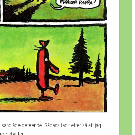
tta sandlåde-beteende. Såpass tagit efter så att jag
are-debatter..