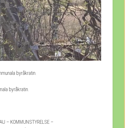
mmunala byråkratin.
ala byråkratin.
 KSAU – KOMMUNSTYRELSE –