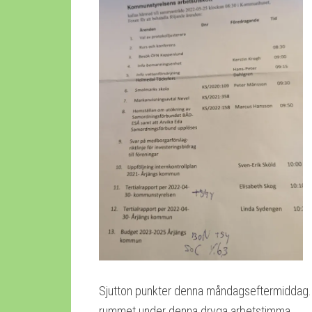
Sjutton punkter denna måndagseftermiddag.
rummet under denna dryga arbetstimma.