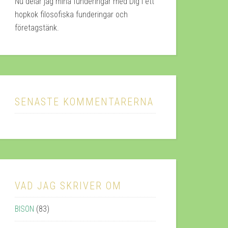
Nu delar jag mina funderingar med Dig i ett
hopkok filosofiska funderingar och
företagstänk.
SENASTE KOMMENTARERNA
VAD JAG SKRIVER OM
BISON
(83)