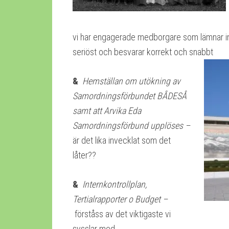
vi har engagerade medborgare som lämnar in för
seriöst och besvarar korrekt och snabbt
&
Hemställan om utökning av
Samordningsförbundet BÅDESÅ
samt att Arvika Eda
Samordningsförbund upplöses –
är det lika invecklat som det
låter??
&
Internkontrollplan,
Tertialrapporter o Budget –
förståss av det viktigaste vi
sysslar med. Fastän 