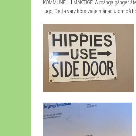
KOMMUNFULLMÄKTIGE. Å många gånger återre
tugg, Detta varv körs varje månad utom på