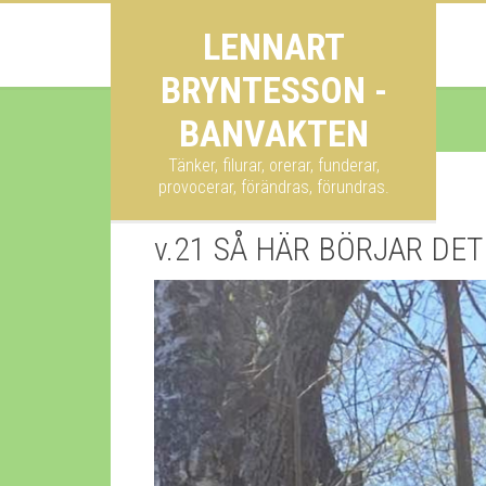
LENNART
BRYNTESSON -
BANVAKTEN
Tänker, filurar, orerar, funderar,
provocerar, förändras, förundras.
v.21 SÅ HÄR BÖRJAR DET