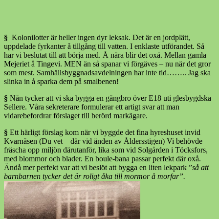
§
Kolonilotter är heller ingen dyr leksak. Det är en jordplätt,
uppdelade fyrkanter å tillgång till vatten. I enklaste utförandet. Så
har vi beslutat till att börja med. Å nära blir det oxå. Mellan gamla
Mejeriet å Tingevi. MEN än så spanar vi förgäves – nu när det gror
som mest. Samhällsbyggnadsavdelningen har inte tid…….. Jag ska
slinka in å sparka dem på smalbenen!
§
Nån tycker att vi ska bygga en gångbro över E18 uti glesbygdska
Sellere. Våra sekreterare formulerar ett artigt svar att man
vidarebefordrar förslaget till berörd markägare.
§
Ett härligt förslag kom när vi byggde det fina hyreshuset invid
Kvarnåsen (Du vet – där vid änden av Åldersstigen) Vi behövde
fräscha opp miljön därutanför, lika som vid Solgården i Töcksfors,
med blommor och blader. En boule-bana passar perfekt där oxå.
Ändå mer perfekt var att vi beslöt att bygga en liten lekpark ”
så att
barnbarnen tycker det är roligt åka till mormor å morfar”.