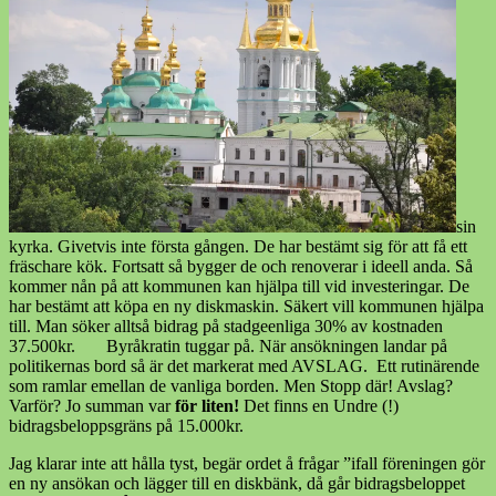
sin
kyrka. Givetvis inte första gången. De har bestämt sig för att få ett
fräschare kök. Fortsatt så bygger de och renoverar i ideell anda. Så
kommer nån på att kommunen kan hjälpa till vid investeringar. De
har bestämt att köpa en ny diskmaskin. Säkert vill kommunen hjälpa
till. Man söker alltså bidrag på stadgeenliga 30% av kostnaden
37.500kr. Byråkratin tuggar på. När ansökningen landar på
politikernas bord så är det markerat med AVSLAG. Ett rutinärende
som ramlar emellan de vanliga borden. Men Stopp där! Avslag?
Varför? Jo summan var
för liten!
Det finns en Undre (!)
bidragsbeloppsgräns på 15.000kr.
Jag klarar inte att hålla tyst, begär ordet å frågar ”ifall föreningen gör
en ny ansökan och lägger till en diskbänk, då går bidragsbeloppet