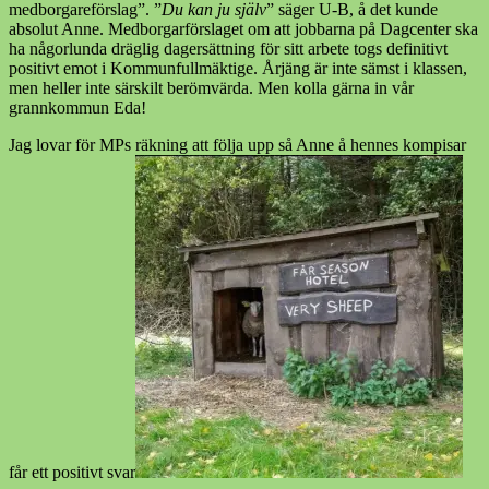
medborgareförslag”. ”
Du kan ju själv
” säger U-B, å det kunde
absolut Anne. Medborgarförslaget om att jobbarna på Dagcenter ska
ha någorlunda dräglig dagersättning för sitt arbete togs definitivt
positivt emot i Kommunfullmäktige. Årjäng är inte sämst i klassen,
men heller inte särskilt berömvärda. Men kolla gärna in vår
grannkommun Eda!
Jag lovar för MPs räkning att följa upp så Anne å hennes kompisar
får ett positivt svar