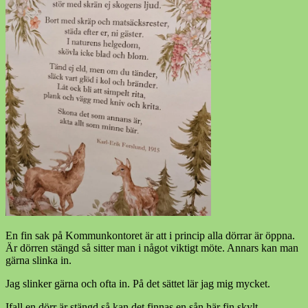
En fin sak på Kommunkontoret är att i princip alla dörrar är öppna.
Är dörren stängd så sitter man i något viktigt möte. Annars kan man
gärna slinka in.
Jag slinker gärna och ofta in. På det sättet lär jag mig mycket.
Ifall en dörr är stängd så kan det finnas en sån här fin skylt