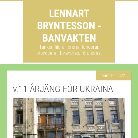
LENNART
BRYNTESSON -
BANVAKTEN
Tänker, filurar, orerar, funderar,
provocerar, förändras, förundras.
mars 14, 2022
v.11 ÅRJÄNG FÖR UKRAINA