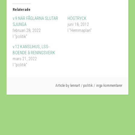
Twitter
Facebook
(Öppnas
(Öppnas
Relaterade
i
i
ett
ett
v.9 NÄR FÅGLARNA SLUTAR
HÖGTRYCK
nytt
nytt
fönster)
fönster)
SJUNGA
juni 18, 2012
februari 28, 2022
I ”Hemmaplan”
I ”politik”
v.12 KANSLIHUS, LSS-
BOENDE å RENINGSVERK
mars 21, 2022
I ”politik”
Article by
lennart
/
politik
inga kommentarer