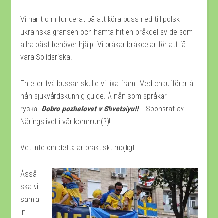
Vi har t o m funderat på att köra buss ned till polsk-
ukrainska gränsen och hämta hit en bråkdel av de som
allra bäst behöver hjälp. Vi bråkar bråkdelar för att få
vara Solidariska.
En eller två bussar skulle vi fixa fram. Med chaufförer å
nån sjukvårdskunnig guide. Å nån som språkar
ryska.
Dobro pozhalovat v Shvetsiyu!!
Sponsrat av
Näringslivet i vår kommun(?)!!
Vet inte om detta är praktiskt möjligt.
Åsså
ska vi
samla
in