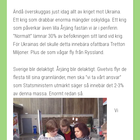
Ändå överskuggas just idag allt av kriget mot Ukraina.
Ett krig som drabbar enorma mängder oskyldiga. Ett krig
som påverkar även lilla Årjäng fastän vi är i periferin.
”Normalt” lämnar 30% av befolkningen sitt land vid krig.
För Ukrainas del skulle detta innebära ofattbara Tretton
Miljoner. Plus de som vågar fly från Ryssland.
Sverige blir delaktigt. Årjäng blir delaktigt. Givetvis flyr de
flesta till sina grannländer, men ska ”vi ta vårt ansvar”
som Statsministern utmärkt säger så innebär det 2-3%
av denna massa. Enormt redan så.
Vi