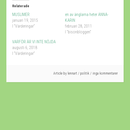
Twitter
Facebook
(Öppnas
(Öppnas
Relaterade
i
i
ett
ett
MUSLIMER
en av änglarna heter ANNA-
nytt
nytt
fönster)
fönster)
januari 19, 2015
KARIN
I ”Värderingar”
februari 28, 2011
I ”bisonbloggen”
VARFÖR ÄR VI INTE NÖJDA
augusti 6, 2018
I ”Värderingar”
Article by
lennart
/
politik
inga kommentarer