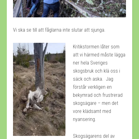
Vi ska se till att fåglarna inte slutar att sjunga.
Kritikstormen låter som
att vi härmed måste lägga
ner hela Sveriges
skogsbruk och klä oss i
säck och aska. Jag
förstår verkligen en
bekymrad och frustrerad
skogsägare – men det
vore klädsamt med
nyansering.
Skogsägarens del av