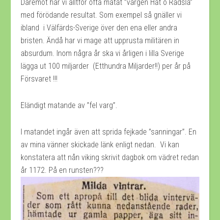
Däremot har vi alltför ofta matat ”vargen Hat o Rädsla”
med förödande resultat. Som exempel så gnäller vi
ibland i Välfärds-Sverige över den ena eller andra
bristen. Ändå har vi mage att upprusta militären in
absurdum. Inom några år ska vi årligen i lilla Sverige
lägga ut 100 miljarder (Etthundra Miljarder!!) per år på
Försvaret !!!
Eländigt matande av ”fel varg”.
I matandet ingår även att sprida fejkade ”sanningar”. En
av mina vänner skickade länk enligt nedan. Vi kan
konstatera att nån viking skrivit dagbok om vädret redan
år 1172. På en runsten???