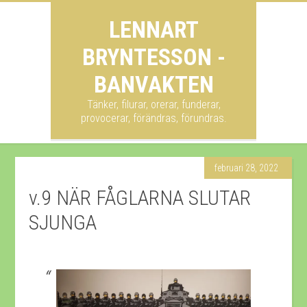
LENNART
BRYNTESSON -
BANVAKTEN
Tänker, filurar, orerar, funderar,
provocerar, förändras, förundras.
februari 28, 2022
v.9 NÄR FÅGLARNA SLUTAR
SJUNGA