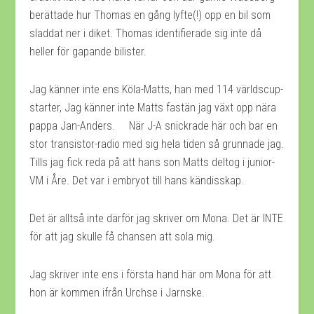
berättade hur Thomas en gång lyfte(!) opp en bil som
sladdat ner i diket. Thomas identifierade sig inte då
heller för gapande bilister.
Jag känner inte ens Köla-Matts, han med 114 världscup-
starter, Jag känner inte Matts fastän jag växt opp nära
pappa Jan-Anders. När J-A snickrade här och bar en
stor transistor-radio med sig hela tiden så grunnade jag.
Tills jag fick reda på att hans son Matts deltog i junior-
VM i Åre. Det var i embryot till hans kändisskap.
Det är alltså inte därför jag skriver om Mona. Det är INTE
för att jag skulle få chansen att sola mig.
Jag skriver inte ens i första hand här om Mona för att
hon är kommen ifrån Urchse i Jarnske.