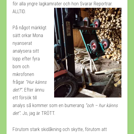
för alla yngre lagkamrater och hon Svarar Reportrar.
ALLTID.
På något märkligt
sätt orkar Mona
nyanserat
analysera sitt
lopp efter fyra
bom och
mikrofonen
frågar
”Hur känns
det?”.
Efter ännu
ett försök till
analys så kommer som en bumerang
”och – hur känns
det”.
Jo, jag är TRÖTT.
Förutom stark skidåkning och skytte, förutom att