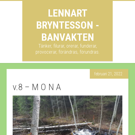
LENNART
BRYNTESSON -
BANVAKTEN
Tänker, filurar, orerar, funderar,
provocerar, förändras, förundras.
februari 21, 2022
v.8 – M O N A