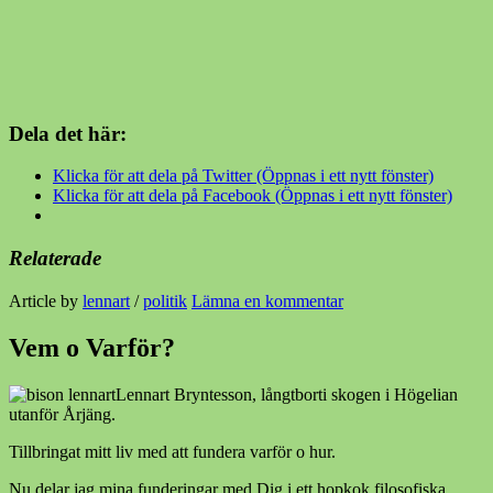
Dela det här:
Klicka för att dela på Twitter (Öppnas i ett nytt fönster)
Klicka för att dela på Facebook (Öppnas i ett nytt fönster)
Relaterade
Article by
lennart
/
politik
Lämna en kommentar
Vem o Varför?
Lennart Bryntesson, långtborti skogen i Högelian
utanför Årjäng.
Tillbringat mitt liv med att fundera varför o hur.
Nu delar jag mina funderingar med Dig i ett hopkok filosofiska