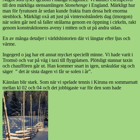
till den märkliga stensamlingen
Stonehenge
i England. Märkligt hur
man för fyratusen år sedan kunde frakta fram dessa helt enorma
stenblock. Märkligt oxå att just på vintersolståndets dag (imorgon)
när solen går ned så faller strålarna genom en öppning i cirkeln, rakt
genom konstruktionens aveny i mitten och ut på andra sidan.
En av många detaljer i världshistorien där vi längtar efter ljus och
värme.
Ingegerd o jag har ett annat mycket speciellt minne. Vi hade varit i
Tromsö och var på väg i taxi till flygplatsen. Plötsligt stannar taxin
och chauffören går ut. Han kommer snart in igen, urskuldar sig och
säger ” det är sista dagen vi får se solen i år”.
Känslan blir stark. Som när vi spelade tennis i Kiruna en sommarnatt
mellan kl 02 och 04 och det jobbigaste var för den som hade