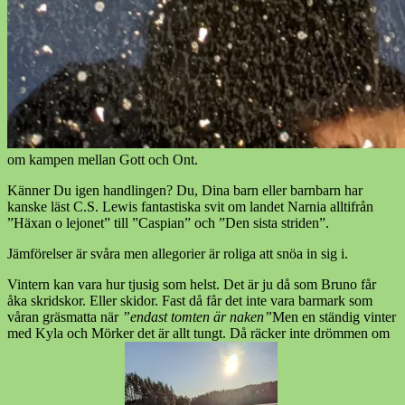
om kampen mellan Gott och Ont.
Känner Du igen handlingen? Du, Dina barn eller barnbarn har
kanske läst C.S. Lewis fantastiska svit om landet Narnia alltifrån
”Häxan o lejonet” till ”Caspian” och ”Den sista striden”.
Jämförelser är svåra men allegorier är roliga att snöa in sig i.
Vintern kan vara hur tjusig som helst. Det är ju då som Bruno får
åka skridskor. Eller skidor. Fast då får det inte vara barmark som
våran gräsmatta när
”endast tomten är naken”
Men en ständig vinter
med Kyla och Mörker det är allt tungt. Då räcker inte drömmen om