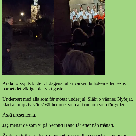
Ändå förskjuts bilden. I dagens jul är varken lutfisken eller Jesus-
barnet det viktiga. det viktigaste.
Underbart med alla som får mötas under jul. Släkt o vänner. Nyfejat,
klart att uppvisas är såväl hemmet som allt runtom som förgyller.
Åsså presenterna.
Jag menar de som vi på Second Hand får efter nån månad.
Är det riktigt att vi har så mycket materiellt vi svenska så vi orkar