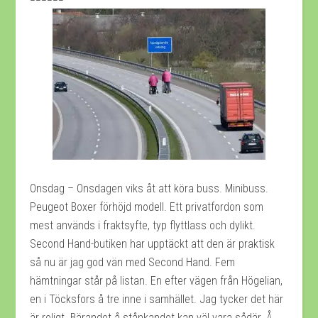
Onsdag – Onsdagen viks åt att köra buss. Minibuss.
Peugeot Boxer förhöjd modell. Ett privatfordon som
mest används i fraktsyfte, typ flyttlass och dylikt.
Second Hand-butiken har upptäckt att den är praktisk
så nu är jag god vän med Second Hand. Fem
hämtningar står på listan. En efter vägen från Högelian,
en i Töcksfors å tre inne i samhället. Jag tycker det här
är roligt. Bärandet å stånkandet kan väl vara sådär. Å