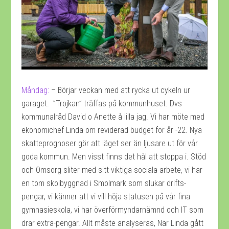
Måndag:
– Börjar veckan med att rycka ut cykeln ur
garaget. ”Trojkan” träffas på kommunhuset. Dvs
kommunalråd David o Anette å lilla jag. Vi har möte med
ekonomichef Linda om reviderad budget för år -22. Nya
skatteprognoser gör att läget ser än ljusare ut för vår
goda kommun. Men visst finns det hål att stoppa i. Stöd
och Omsorg sliter med sitt viktiga sociala arbete, vi har
en tom skolbyggnad i Smolmark som slukar drifts-
pengar, vi känner att vi vill höja statusen på vår fina
gymnasieskola, vi har överförmyndarnämnd och IT som
drar extra-pengar. Allt måste analyseras, När Linda gått