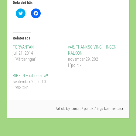
Dela det här:
Klicka
Klicka
för
för
att
att
dela
dela
på
på
Twitter
Facebook
(Öppnas
(Öppnas
Relaterade
i
i
ett
ett
FÖRVÄNTAN
v48. THANKSGIVING – INGEN
nytt
nytt
fönster)
fönster)
juli 21, 2014
KALKON
I ”Värderingar”
november 29, 2021
I ”politik”
BIBELN – dit reser vi!!
september 20, 2010
I ”BISON”
Article by
lennart
/
politik
inga kommentarer