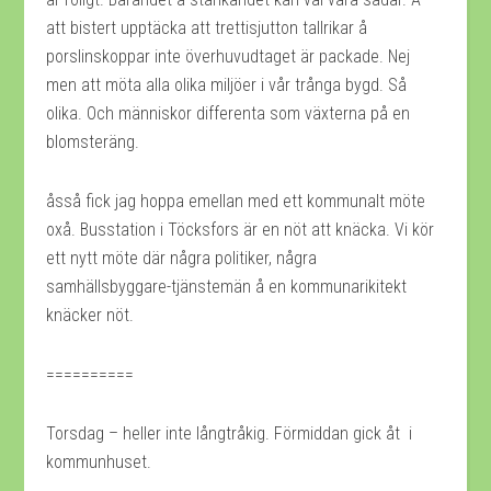
att bistert upptäcka att trettisjutton tallrikar å
porslinskoppar inte överhuvudtaget är packade. Nej
men att möta alla olika miljöer i vår trånga bygd. Så
olika. Och människor differenta som växterna på en
blomsteräng.
åsså fick jag hoppa emellan med ett kommunalt möte
oxå. Busstation i Töcksfors är en nöt att knäcka. Vi kör
ett nytt möte där några politiker, några
samhällsbyggare-tjänstemän å en kommunarikitekt
knäcker nöt.
==========
Torsdag – heller inte långtråkig. Förmiddan gick åt i
kommunhuset.