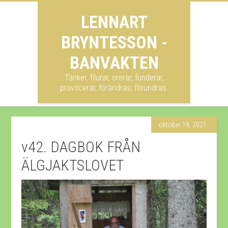
LENNART
BRYNTESSON -
BANVAKTEN
Tänker, filurar, orerar, funderar,
provocerar, förändras, förundras.
oktober 18, 2021
v42. DAGBOK FRÅN
ÄLGJAKTSLOVET