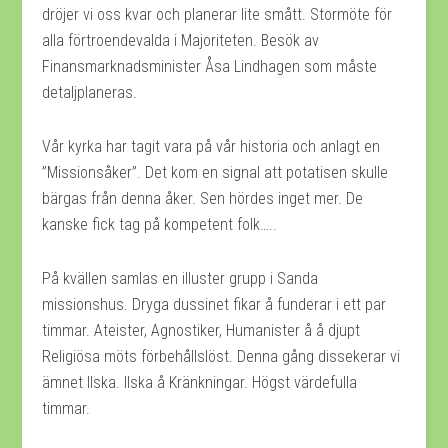
dröjer vi oss kvar och planerar lite smått. Stormöte för
alla förtroendevalda i Majoriteten. Besök av
Finansmarknadsminister Åsa Lindhagen som måste
detaljplaneras.
Vår kyrka har tagit vara på vår historia och anlagt en
”Missionsåker”. Det kom en signal att potatisen skulle
bärgas från denna åker. Sen hördes inget mer. De
kanske fick tag på kompetent folk…..
På kvällen samlas en illuster grupp i Sanda
missionshus. Dryga dussinet fikar å funderar i ett par
timmar. Ateister, Agnostiker, Humanister å å djupt
Religiösa möts förbehållslöst. Denna gång dissekerar vi
ämnet Ilska. Ilska å Kränkningar. Högst värdefulla
timmar.