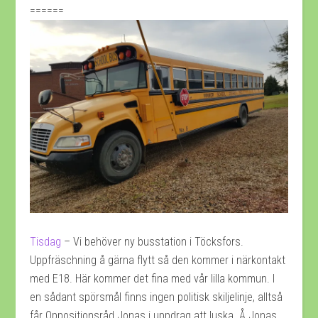
======
Tisdag
– Vi behöver ny busstation i Töcksfors.
Uppfräschning å gärna flytt så den kommer i närkontakt
med E18. Här kommer det fina med vår lilla kommun. I
en sådant spörsmål finns ingen politisk skiljelinje, alltså
får Oppositionsråd Jonas i uppdrag att luska. Å Jonas