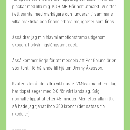
plockar med lilla mig. KD + MP. Går helt utmärkt. Vi sitter
i ett samtal med markägare och funderar tillsammans
vilka praktiska och finansierbara möjligheter som finns.
åsså drar jag min hlavmilamotionstramp utigenom
skogen. Förkylningslångsamt dock.
åsså kommer Börje för att meddela att Per Bolund är en
stor tönt i förhållande till hjälten Jimmy Åkesson.
Kvällen viks åt det allra viktigaste. VM-kvalmatchen. Jag
har tippat seger med 2-0 för vårt landslag. Såg
normalfeltippat ut efter 45 minuter. Men efter alla nittio
så hade jag tjänat ihop 380 kronor (det satsas tio
riksdaler)
======