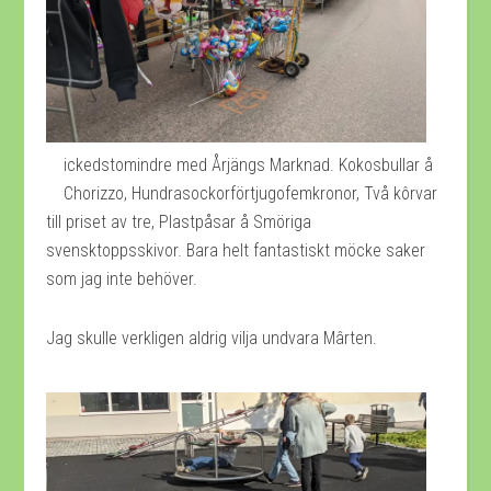
ickedstomindre med Årjängs Marknad. Kokosbullar å
Chorizzo, Hundrasockorförtjugofemkronor, Två kôrvar
till priset av tre, Plastpåsar å Smöriga
svensktoppsskivor. Bara helt fantastiskt möcke saker
som jag inte behöver.
Jag skulle verkligen aldrig vilja undvara Mârten.