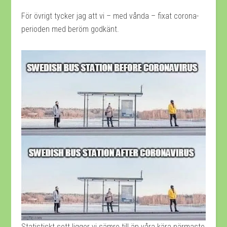
För övrigt tycker jag att vi – med vånda – fixat corona-
perioden med beröm godkänt.
Statistiskt sett ligger vi sämre till än våra kära närmaste