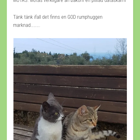
MÖTAS. Mötas verkligare än bakom en pixlad dataskärm
Tänk tänk ifall det finns en GOD rumphuggen
marknad……….