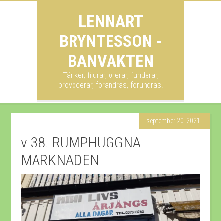
LENNART
BRYNTESSON -
BANVAKTEN
Tänker, filurar, orerar, funderar,
provocerar, förändras, förundras.
september 20, 2021
v 38. RUMPHUGGNA
MARKNADEN