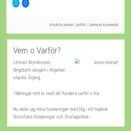
Klicka
Klicka
för
för
att
att
dela
dela
på
på
Twitter
Facebook
(Öppnas
(Öppnas
Article by
lennart
/
politik
Lämna en kommentar
i
i
ett
ett
nytt
nytt
fönster)
fönster)
Vem o Varför?
Lennart Bryntesson,
långtborti skogen i Högelian
utanför Årjäng.
Tillbringat mitt liv med att fundera varför o hur.
Nu delar jag mina funderingar med Dig i ett hopkok
filosofiska funderingar och företagstänk.