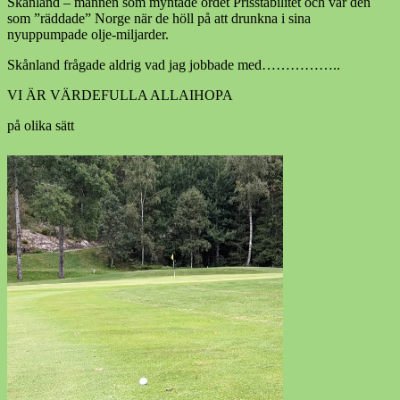
Skånland – mannen som myntade ordet Prisstabilitet och var den
som ”räddade” Norge när de höll på att drunkna i sina
nyuppumpade olje-miljarder.
Skånland frågade aldrig vad jag jobbade med……………..
VI ÄR VÄRDEFULLA ALLAIHOPA
på olika sätt