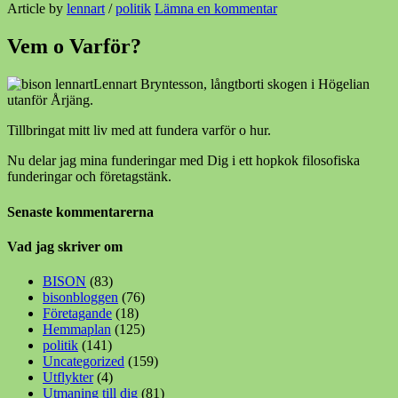
Article by
lennart
/
politik
Lämna en kommentar
Vem o Varför?
Lennart Bryntesson, långtborti skogen i Högelian
utanför Årjäng.
Tillbringat mitt liv med att fundera varför o hur.
Nu delar jag mina funderingar med Dig i ett hopkok filosofiska
funderingar och företagstänk.
Senaste kommentarerna
Vad jag skriver om
BISON
(83)
bisonbloggen
(76)
Företagande
(18)
Hemmaplan
(125)
politik
(141)
Uncategorized
(159)
Utflykter
(4)
Utmaning till dig
(81)