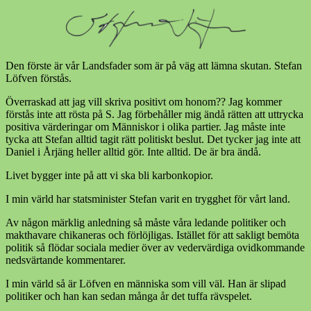
Den förste är vår Landsfader som är på väg att lämna skutan. Stefan
Löfven förstås.
Överraskad att jag vill skriva positivt om honom?? Jag kommer
förstås inte att rösta på S. Jag förbehåller mig ändå rätten att uttrycka
positiva värderingar om Människor i olika partier. Jag måste inte
tycka att Stefan alltid tagit rätt politiskt beslut. Det tycker jag inte att
Daniel i Årjäng heller alltid gör. Inte alltid. De är bra ändå.
Livet bygger inte på att vi ska bli karbonkopior.
I min värld har statsminister Stefan varit en trygghet för vårt land.
Av någon märklig anledning så måste våra ledande politiker och
makthavare chikaneras och förlöjligas. Istället för att sakligt bemöta
politik så flödar sociala medier över av vedervärdiga ovidkommande
nedsvärtande kommentarer.
I min värld så är Löfven en människa som vill väl. Han är slipad
politiker och han kan sedan många år det tuffa rävspelet.