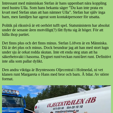
Intressant med människan Stefan är hans uppenbart nära koppling
med hustru Ulla. Som hans bekanta säger ”Du kan inte prata en
kvart med Stefan utan att han nämner Ulla”. Stefan har själv inga
barn, men familjen har agerat som kontaktpersoner för utsatta.
Politik på riksnivå är ett oerhört tufft spel. Statsministern har absolut
under de senaste åren motvilligt(?) fått flytta sig åt höger. För att
hålla ihop partiet.
Det finns plus och det finns minus. Stefan Löfven är en Människa.
Då är det plus och minus. Dock beundrar jag att han med stort lugn
under sju år orkat rodda skutan. Inte ett enda steg utan att ha
säkerhetsvakt i hasorna. Dygnet runt/veckan runt/året runt. Definitivt
inte alla som pallar dylikt.
Den andra viktiga är Bryntessons Oljecentral i Holmedal, ni vet
klanen runt Margareta o Hans med bror och barn. Å bilar. Av större
format.