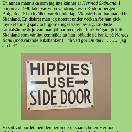
En annan människa som jag inte känner är
Hermod Skånland.
I
början av 1990-talet var vi på vandringsresa i Rodopi-bergen i
Bulgarien. Sista kvällen var det middag. Vid vårt bord hamnade Hr
Skånland. En diskret man jag noterat under veckan för han gick
mycket för sig själv och gjorde inget väsen av sig. Enklaste
samtalsämne är ju vad man jobbar med, eller hur? Frågan gick till
Skånland som vänligt genmälde att han jobbade på bank, på
Norges
Bank
(motsvarande Riksbanken) – ”å vad gör Du där?” ……..”jag
är chef”. …………
Vi satt vid bordet med den berömde riksbankchefen Hermod