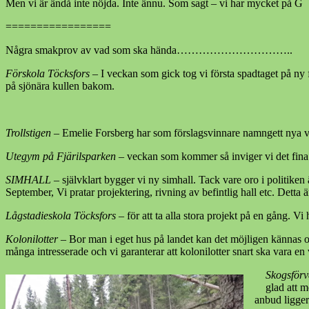
Men vi är ändå inte nöjda. Inte ännu. Som sagt – vi har mycket på G
=================
Några smakprov av vad som ska hända…………………………..
Förskola Töcksfors
– I veckan som gick tog vi första spadtaget på ny 
på sjönära kullen bakom.
Trollstigen
– Emelie Forsberg har som förslagsvinnare namngett nya väg
Utegym på Fjärilsparken
– veckan som kommer så inviger vi det fin
SIMHALL
– självklart bygger vi ny simhall. Tack vare oro i politiken 
September, Vi pratar projektering, rivning av befintlig hall etc. Detta ä
Lågstadieskola Töcksfors
– för att ta alla stora projekt på en gång. Vi
Kolonilotter
– Bor man i eget hus på landet kan det möjligen kännas on
många intresserade och vi garanterar att kolonilotter snart ska vara en 
Skogsförv
glad att 
anbud ligger