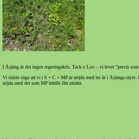
I Årjäng är det ingen regeringskris. Tack o Lov – vi lever ”precis som
Vi måste säga att vi i S + C + MP är nöjda med tre år i Årjängs-styre. R
nöjda med det som MP hittills fått uträtta.