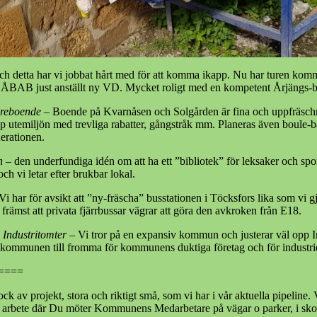
ch detta har vi jobbat hårt med för att komma ikapp. Nu har turen kommit
et, ÅBAB just anställt ny VD. Mycket roligt med en kompetent Årjäng
dreboende
– Boende på Kvarnåsen och Solgården är fina och uppfräschnin
pp utemiljön med trevliga rabatter, gångstråk mm. Planeras även boule-
erationen.
n
– den underfundiga idén om att ha ett ”bibliotek” för leksaker och spor
och vi letar efter brukbar lokal.
Vi har för avsikt att ”ny-fräscha” busstationen i Töcksfors lika som vi g
, främst att privata fjärrbussar vägrar att göra den avkroken från E18.
 Industritomter
– Vi tror på en expansiv kommun och justerar väl opp Ind
 i kommunen till fromma för kommunens duktiga företag och för industrie
====
ck av projekt, stora och riktigt små, som vi har i vår aktuella pipeline. V
 arbete där Du möter Kommunens Medarbetare på vägar o parker, i skolo