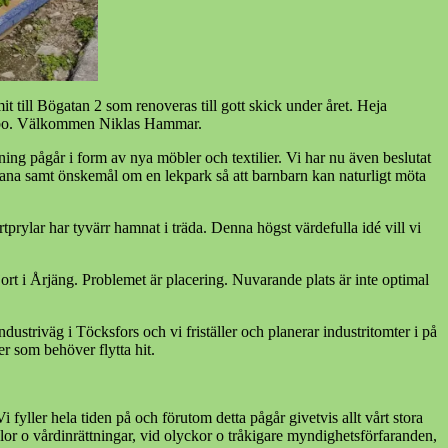
 till Bögatan 2 som renoveras till gott skick under året. Heja
s-bo. Välkommen Niklas Hammar.
g pågår i form av nya möbler och textilier. Vi har nu även beslutat
bana samt önskemål om en lekpark så att barnbarn kan naturligt möta
tprylar har tyvärr hamnat i träda. Denna högst värdefulla idé vill vi
jort i Årjäng. Problemet är placering. Nuvarande plats är inte optimal
ustriväg i Töcksfors och vi friställer och planerar industritomter i på
r som behöver flytta hit.
i fyller hela tiden på och förutom detta pågår givetvis allt vårt stora
r o vårdinrättningar, vid olyckor o tråkigare myndighetsförfaranden,