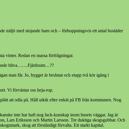
ande miljö med stojande barn och – förhoppningsvis ett antal bostäder
sta vinter. Redan en massa förfrågningar.
 månde bliva…….Fjärilssim…??
rågan man får. Jo, bygget är beslutat och etapp två kör igång i
ort. Vi förväntar oss heja-rop.
splätt att odla på. Håll utkik efter enkät på FB från kommunen. Nog
kanske inte har haft nog fack-kunskap inom husets väggar. Jag är
son, Lars Eriksson och Martin Larsson. Tre duktiga skogsgubbar. Och
smark, skog att förståndigt förvalta. Ett starkt kapital.