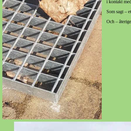
i kontakt med
Som sagt – et
Och – återigen