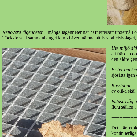
Renovera lägenheter
– många lägenheter har haft eftersatt underhåll o
Töcksfors.. I sammanhanget kan vi även nämna att Fastighetsbolag
Ute-miljö äl
att fräscha o
den äldre gen
Fritidsbanke
sjösätta igen 
Busstation
– 
av olika skäl
Industriväg o
flera ställen
=========
Detta är axplo
kontinuerliga