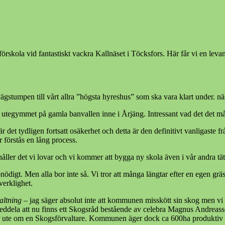
förskola vid fantastiskt vackra Kallnäset i Töcksfors. Här får vi en lev
stumpen till vårt allra ”högsta hyreshus” som ska vara klart under. nä
a utegymmet på gamla banvallen inne i Årjäng. Intressant vad det det
är det tydligen fortsatt osäkerhet och detta är den definitivt vanligaste f
r förstås en lång process.
 håller det vi lovar och vi kommer att bygga ny skola även i vår andra tät
ödigt. Men alla bor inte så. Vi tror att många längtar efter en egen grä
verklighet.
altning
– jag säger absolut inte att kommunen misskött sin skog men vi 
meddela att nu finns ett Skogsråd bestående av celebra Magnus Andreas
 ute om en Skogsförvaltare. Kommunen äger dock ca 600ha produktiv skog