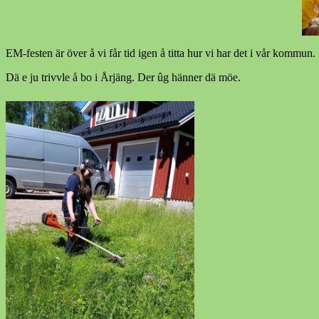
EM-festen är över å vi får tid igen å titta hur vi har det i vår kommun.
Dä e ju trivvle å bo i Årjäng. Der ûg hänner dä möe.