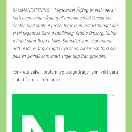
SAMMANFATTNING – Miljöparitet Årjäng är aktiv del av
Mittensamverkan Årjäng tillsammans med Sossar och
Center. Med stolthet presenterar vi en urstark budget där
vi vill tillgodose Barn o Utbildning, Stöd o Omsorg, Kultur
o Fritid samt Bygg o Miljö. Samtidigt som vi prioriterar
drift gläds vi åt nybyggda hyreshus, skolor och förskolor
plus en simhall som snart stiger upp från grunden.
Konkreta saker förutom typ budgetfrågor som vårt parti
jobbat fram är exempelvis
–