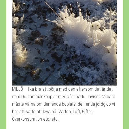
MILJÖ – lika bra att börja med den eftersom det är det
som Du sammankopplar med vårt parti. Javisst. Vi bara
måste värna om den enda boplats, den enda jordglob vi
har att satts att leva på. Vatten, Luft, Gifter,
Överkonsumtion etc. etc.