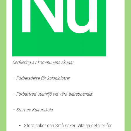
Cerfiiering av kommunens skogar
– Förberedelse för koloniolotter
– Förbättrad utemiljö vid våra äldreboende
n
– Start av Kulturskola
Stora saker och Små saker. Viktiga detaljer för