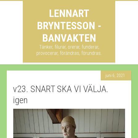
LENNART
BRYNTESSON -
BANVAKTEN
Tänker, filurar, orerar, funderar,
provocerar, förändras, förundras.
juni 6, 2021
v23. SNART SKA VI VÄLJA.
igen