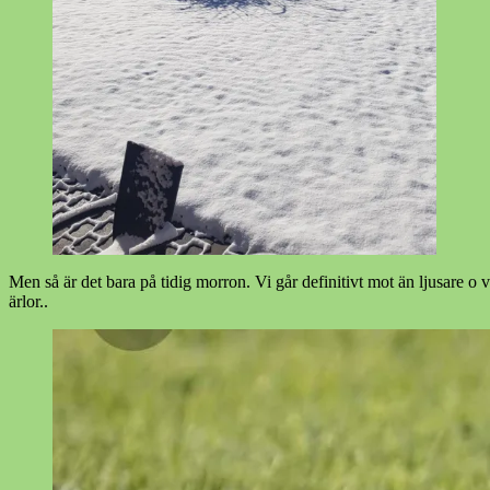
Men så är det bara på tidig morron. Vi går definitivt mot än ljusare o
ärlor..