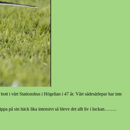
bott i vårt Stationshus i Högelian i 47 år. Vårt sädesärlepar har inte
pa på sin häck lika intensivt så bleve det allt liv i luckan……..