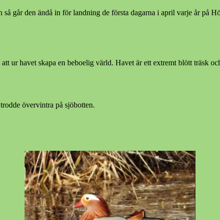
så går den ändå in för landning de första dagarna i april varje år på 
tt ur havet skapa en beboelig värld. Havet är ett extremt blött träsk och
rodde övervintra på sjöbotten.