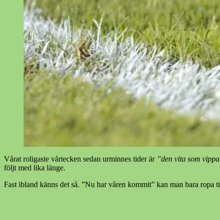
Vårat roligaste vårtecken sedan urminnes tider är
”den vita som vippa
följt med lika länge.
Fast ibland känns det så. ”Nu har våren kommit” kan man bara ropa til