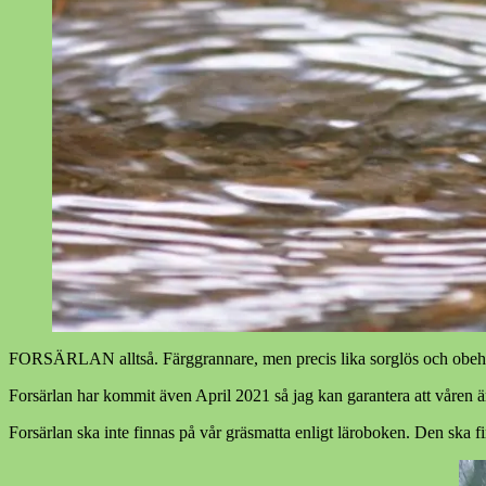
FORSÄRLAN alltså. Färggrannare, men precis lika sorglös och obehym
Forsärlan har kommit även April 2021 så jag kan garantera att våren ä
Forsärlan ska inte finnas på vår gräsmatta enligt läroboken. Den ska fi