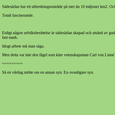
Sädesärlan har ett utbredningsområde på mer än 10 miljoner km2. Och 
Totalt fascinerande.
Enligt någon urfolksberättelse är sädesärlan skapad och utsänd av gud a
fast mark.
Idogt arbete må man säga.
Men detta var inte den fågel som käre vetenskapsman Carl von Linné t
=========
Så en vårdag mötte oss en annan syn. En ovanligare syn.