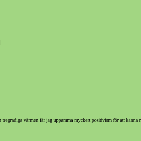
l
den tregradiga värmen får jag uppamma myckert positivism för att kän