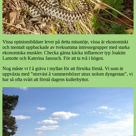
Vissa opinionsbildare lever på detta missnöje, vissa är ekonomiskt
och mentalt uppbackade av tveksamma intressegrupper med starka
ekonomiska muskler. Checka gärna käcka influencer typ Joakim
Lamotte och Katerina Janouch. För att ta två i högen.
Nog måste vi f å gräva i myllan för att försöka förstå. Vi som är
uppväxta med ”storväst å vammersböxer strax nolom dyngestan”, vi
har så ofta svårt att förstå dagens kullerbyttor.