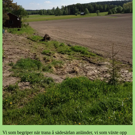
Vi som begriper när trana å sädesärlan anländer, vi som växte opp