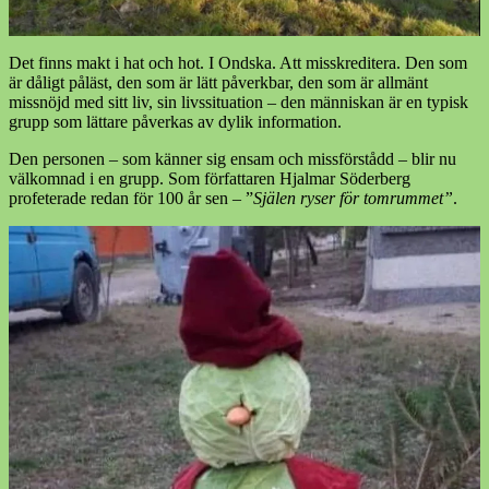
Det finns makt i hat och hot. I Ondska. Att misskreditera. Den som
är dåligt påläst, den som är lätt påverkbar, den som är allmänt
missnöjd med sitt liv, sin livssituation – den människan är en typisk
grupp som lättare påverkas av dylik information.
Den personen – som känner sig ensam och missförstådd – blir nu
välkomnad i en grupp. Som författaren Hjalmar Söderberg
profeterade redan för 100 år sen – ”
Själen ryser för tomrummet”
.