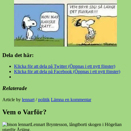
Dela det här:
Klicka för att dela på Twitter (Öppnas i ett nytt fönster)
Klicka för att dela på Facebook (Öppnas i ett nytt fönster)
Relaterade
Article by
lennart
/
politik
Lämna en kommentar
Vem o Varför?
Lennart Bryntesson, långtborti skogen i Högelian
utanför Årjäng.