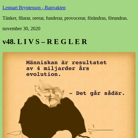
Lennart Bryntesson - Banvakten
Tänker, filurar, orerar, funderar, provocerar, förändras, förundras.
november 30, 2020
v48. L I V S – R E G L E R