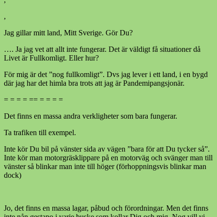
,
Jag gillar mitt land, Mitt Sverige. Gör Du?
…. Ja jag vet att allt inte fungerar. Det är väldigt få situationer då
Livet är Fullkomligt. Eller hur?
För mig är det ”nog fullkomligt”. Dvs jag lever i ett land, i en bygd
där jag har det himla bra trots att jag är Pandemipangsjonär.
= = = = == = = = =
Det finns en massa andra verkligheter som bara fungerar.
Ta trafiken till exempel.
Inte kör Du bil på vänster sida av vägen ”bara för att Du tycker så”.
Inte kör man motorgräsklippare på en motorväg och svänger man till
vänster så blinkar man inte till höger (förhoppningsvis blinkar man
dock)
Jo, det finns en massa lagar, påbud och förordningar. Men det finns
inte nån gestapo i varje buske som kollar Dig och mig. Nog vill vi