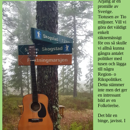
Årjäng är en
promille av
Sverige.
Tiotusen av Tio
miljoner. Vill vi
göra det väldigt
enkelt
räknemässigt
för oss så skulle
vi alltså kunna
gångra antalet
politiker med
tusen och lägga
till några
Region- o
Rikspolitiker.
Detta stämmer
inte men det ger
en intressant
bild av en
Folkrörelse.
Det blir en
binge, javisst. I