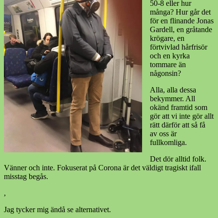
50-8 eller hur
många? Hur går det
för en flinande Jonas
Gardell, en gråtande
krögare, en
förtvivlad hårfrisör
och en kyrka
tommare än
någonsin?
Alla, alla dessa
bekymmer. All
okänd framtid som
gör att vi inte gör allt
rätt därför att så få
av oss är
fullkomliga.
Det dör alltid folk.
Vänner och inte. Fokuserat på Corona är det väldigt tragiskt ifall
misstag begås.
,
Jag tycker mig ändå se alternativet.