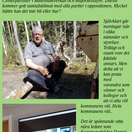
Centerpartister i
Mittensamverkan och majoritetsstyre. Därtill
kommer gott samtalsklima
t
med alla partier i oppositionen. Mycket
bättre kan det inte bli eller hur?
Självklart går
meningar isär
i olika
nämnder och
styrelser.
Tråkigt och
osunt vore det
faktiskt
annars. Men
detta att vi
kan prata
med
varandra som
vänner och
kollegor och
att vi alla vill
kommunens väl. Hela
kommunens väl.
.
Det är spännande sitta
nära ledare som
Kommunalråden Daniel