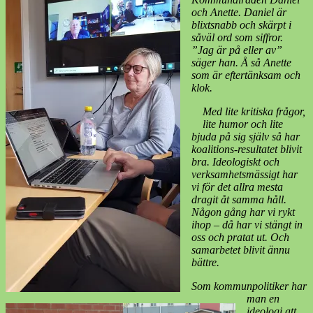
och Anette. Daniel är
blixtsnabb och skärpt i
såväl ord som siffror.
”Jag är på eller av”
säger han. Å så Anette
som är eftertänksam och
klok.
Med lite kritiska frågor,
lite humor och lite
bjuda på sig själv så har
koalitions-resultatet blivit
bra. Ideologiskt och
verksamhetsmässigt har
vi för det allra mesta
dragit åt samma håll.
Någon gång har vi rykt
ihop – då har vi stängt in
oss och pratat ut. Och
samarbetet blivit ännu
bättre.
Som kommunpolitiker har
man en
ideologi att