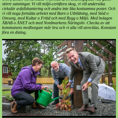
större satsningar. Vi vill miljö-certifiera skog, vi vill undersöka
cirkulär avfallshantering och andra inte lika kostsamma poster. Och
vi vill noga fortsätta arbetet med Barn o Utbildning, med Stöd o
Omsorg, med Kultur o Fritid och med Bygg o Miljö. Med bolagen
ÅBAB o ÅNET och med Nordmarkens Näringsliv. Checka av att
kommunens medborgare mår bra och vi alla vill utvecklas. Konstant
föra en dialog
.