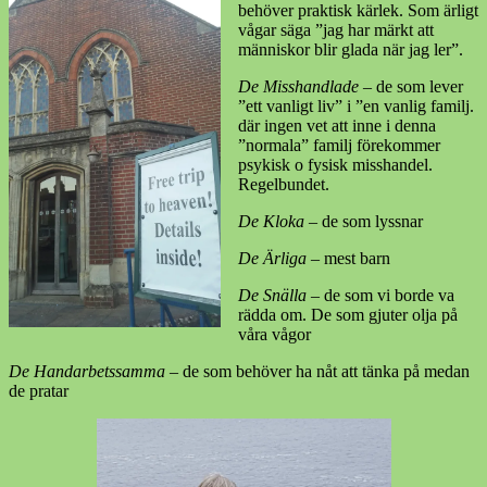
behöver praktisk kärlek. Som ärligt
vågar säga ”jag har märkt att
människor blir glada när jag ler”.
De Misshandlade
– de som lever
”ett vanligt liv” i ”en vanlig familj.
där ingen vet att inne i denna
”normala” familj förekommer
psykisk o fysisk misshandel.
Regelbundet.
De Kloka
– de som lyssnar
De Ärliga
– mest barn
De Snälla
– de som vi borde va
rädda om. De som gjuter olja på
våra vågor
De Handarbetssamma
– de som behöver ha nåt att tänka på medan
de pratar