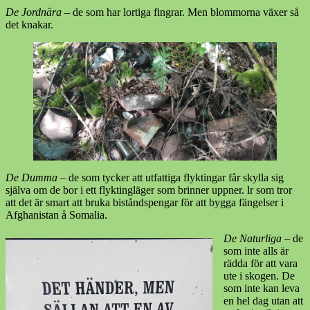
De Jordnära
– de som har lortiga fingrar. Men blommorna växer så
det knakar.
De Dumma
– de som tycker att utfattiga flyktingar får skylla sig
själva om de bor i ett flyktingläger som brinner uppner. lr som tror
att det är smart att bruka biståndspengar för att bygga fängelser i
Afghanistan å Somalia.
De Naturliga
– de
som inte alls är
rädda för att vara
ute i skogen. De
som inte kan leva
en hel dag utan att