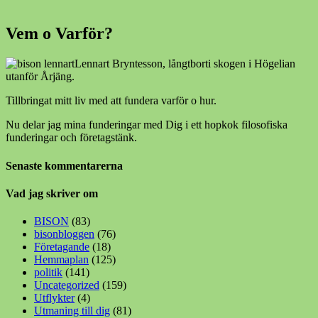
Vem o Varför?
Lennart Bryntesson, långtborti skogen i Högelian
utanför Årjäng.
Tillbringat mitt liv med att fundera varför o hur.
Nu delar jag mina funderingar med Dig i ett hopkok filosofiska
funderingar och företagstänk.
Senaste kommentarerna
Vad jag skriver om
BISON
(83)
bisonbloggen
(76)
Företagande
(18)
Hemmaplan
(125)
politik
(141)
Uncategorized
(159)
Utflykter
(4)
Utmaning till dig
(81)