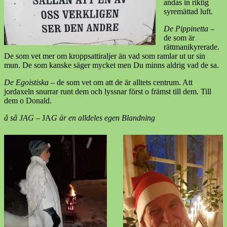
andas in riktig
syremättad luft.
De Pippinetta
–
de som är
rättmanikyrerade.
De som vet mer om kroppsattiraljer än vad som ramlar ut ur sin
mun. De som kanske säger mycket men Du minns aldrig vad de sa.
De Egoistiska
– de som vet om att de är alltets centrum. Att
jordaxeln snurrar runt dem och lyssnar först o främst till dem. Till
dem o Donald.
å så JAG
– JA
G är en alldeles egen Blandning