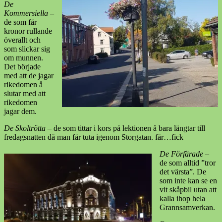
De
Kommersiella
–
de som får
kronor rullande
överallt och
som slickar sig
om munnen.
Det började
med att de jagar
rikedomen å
slutar med att
rikedomen
jagar dem.
De Skoltrötta
– de som tittar i kors på lektionen å bara längtar till
fredagsnatten då man får tuta igenom Storgatan. får…fick
De Förfärade
–
de som alltid ”tror
det värsta”. De
som inte kan se en
vit skåpbil utan att
kalla ihop hela
Grannsamverkan.