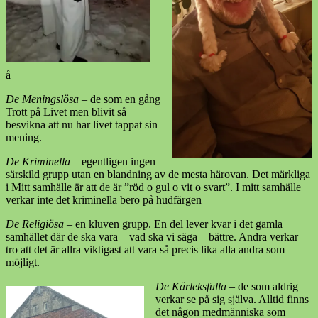
å
De Meningslösa
– de som en gång
Trott på Livet men blivit så
besvikna att nu har livet tappat sin
mening.
De Kriminella
– egentligen ingen
särskild grupp utan en blandning av de mesta härovan. Det märkliga
i Mitt samhälle är att de är ”röd o gul o vit o svart”. I mitt samhälle
verkar inte det kriminella bero på hudfärgen
De Religiösa
– en kluven grupp. En del lever kvar i det gamla
samhället där de ska vara – vad ska vi säga – bättre. Andra verkar
tro att det är allra viktigast att vara så precis lika alla andra som
möjligt.
De Kärleksfulla
– de som aldrig
verkar se på sig själva. Alltid finns
det någon medmänniska som