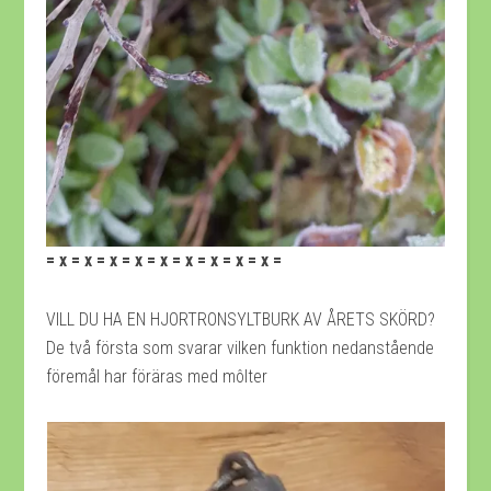
= x = x = x = x = x = x = x = x = x =
VILL DU HA EN HJORTRONSYLTBURK AV ÅRETS SKÖRD?
De två första som svarar vilken funktion nedanstående
föremål har föräras med môlter