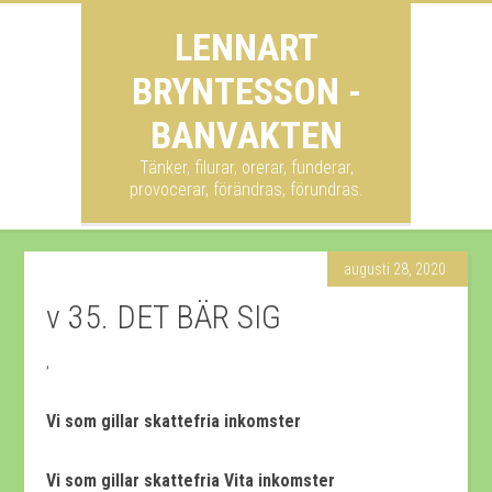
LENNART
BRYNTESSON -
BANVAKTEN
Tänker, filurar, orerar, funderar,
provocerar, förändras, förundras.
augusti 28, 2020
v 35. DET BÄR SIG
,
Vi som gillar skattefria inkomster
Vi som gillar skattefria Vita inkomster