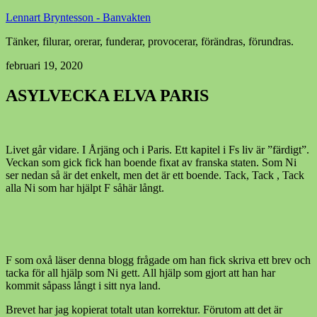
Lennart Bryntesson - Banvakten
Tänker, filurar, orerar, funderar, provocerar, förändras, förundras.
februari 19, 2020
ASYLVECKA ELVA PARIS
Livet går vidare. I Årjäng och i Paris. Ett kapitel i Fs liv är ”färdigt”.
Veckan som gick fick han boende fixat av franska staten. Som Ni
ser nedan så är det enkelt, men det är ett boende. Tack, Tack , Tack
alla Ni som har hjälpt F såhär långt.
F som oxå läser denna blogg frågade om han fick skriva ett brev och
tacka för all hjälp som Ni gett. All hjälp som gjort att han har
kommit såpass långt i sitt nya land.
Brevet har jag kopierat totalt utan korrektur. Förutom att det är