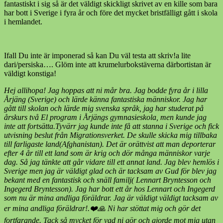
fantastiskt i sig så är det väldigt skickligt skrivet av en kille som bara
har bott i Sverige i fyra år och före det mycket bristfälligt gått i skola
i hemlandet.
Ifall Du inte är imponerad så kan Du väl testa att skriv!a lite
dari/persiska…. Glöm inte att krumelurbokstäverna därbortistan är
väldigt konstiga!
Hej allihopa! Jag hoppas att ni mår bra. Jag bodde fyra år i lilla
Årjäng (Sverige) och lärde känna fantastiska människor. Jag har
gått till skolan och lärde mig svenska språk, jag har studerat på
årskurs två El program i Årjängs gymnasieskola, men kunde jag
inte att fortsätta.Tyvärr jag kunde inte få att stanna i Sverige och fick
utvisning beslut från Migrationsverket. De skulle skicka mig tillbaka
till farligaste land(Afghanistan). Det är orättvist att man deporterar
efter 4 år till ett land som är krig och dör många människor varje
dag. Så jag tänkte att går vidare till ett annat land. Jag blev hemlös i
Sverige men jag är väldigt glad och är tacksam av Gud för blev jag
bekant med en fantastisk och snäll familj( Lennart Bryntesson och
Ingegerd Bryntesson). Jag har bott ett år hos Lennart och Ingegerd
som nu är mina andliga föräldrar. Jag är väldigt väldigt tacksam av
er mina andliga föräldrar!.❤️🙏 Ni har stöttat mig och gör det
fortfarande. Tack så mycket för vad ni gör och gjorde mot mig utan