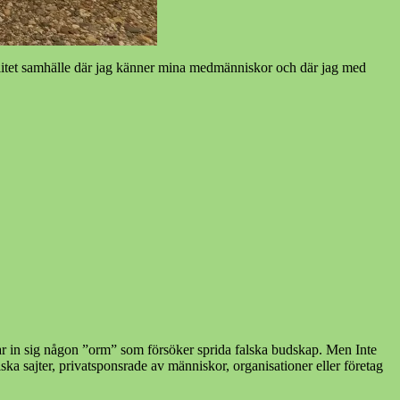
tt litet samhälle där jag känner mina medmänniskor och där jag med
nikar in sig någon ”orm” som försöker sprida falska budskap. Men Inte
ska sajter, privatsponsrade av människor, organisationer eller företag