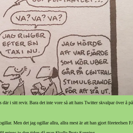
r i sitt revir. Bara det inte vore så att hans Twitter skvalpar över å p
gillar. Men det jag ogillar allra, allra mest är att han gjort företeel
tofil minns ju den tiden då man Skulle Prata Sanning.