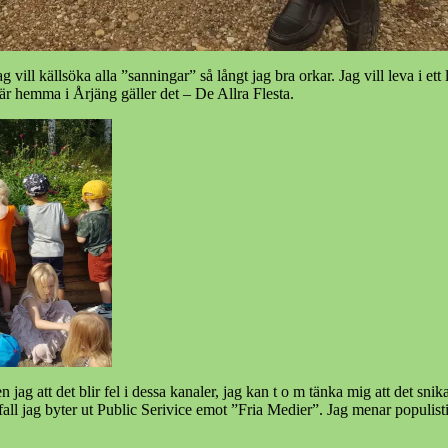
vill källsöka alla ”sanningar” så långt jag bra orkar. Jag vill leva i e
är hemma i Årjäng gäller det – De Allra Flesta.
n jag att det blir fel i dessa kanaler, jag kan t o m tänka mig att det s
fall jag byter ut Public Serivice emot ”Fria Medier”. Jag menar populisti