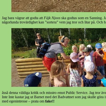
Jag bara vägrar att godta att
Fäjk Njoos
ska godtas som en Sanning. Jag 
någorlunda trovärdighet kan ”sortera” vem jag tror och litar på. Och h
åsså denna väldiga kritik och misstro emot Public Service. Jag tror äve
Inte Inte kastar jag ut Barnet med det Badvattnet som jag skulle göra i
med egenintresse – prata om
fake!!