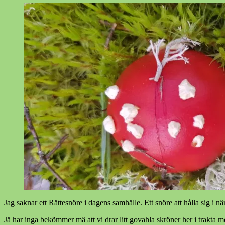
Jag saknar ett Rättesnöre i dagens samhälle. Ett snöre att hålla sig i nä
Jä har inga bekömmer mä att vi drar litt govahla skröner her i trak