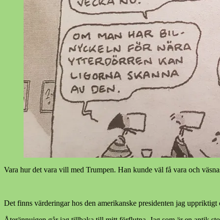
Vara hur det vara vill med Trumpen. Han kunde väl få vara och väsnas dä
Det finns värderingar hos den amerikanske presidenten jag uppriktigt o
Återännuigen går jag tillbaka till mitt förflutna. Jag som är en antik s