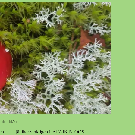
r det blåser…..
ta men……. jä liker verkligen itte FÄJK NJOOS