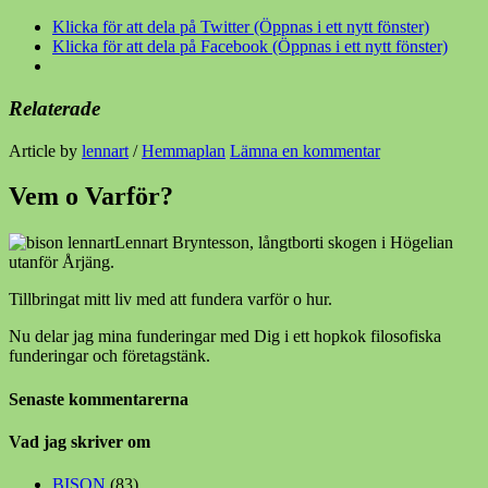
Klicka för att dela på Twitter (Öppnas i ett nytt fönster)
Klicka för att dela på Facebook (Öppnas i ett nytt fönster)
Relaterade
Article by
lennart
/
Hemmaplan
Lämna en kommentar
Vem o Varför?
Lennart Bryntesson, långtborti skogen i Högelian
utanför Årjäng.
Tillbringat mitt liv med att fundera varför o hur.
Nu delar jag mina funderingar med Dig i ett hopkok filosofiska
funderingar och företagstänk.
Senaste kommentarerna
Vad jag skriver om
BISON
(83)