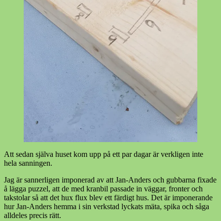
Att sedan själva huset kom upp på ett par dagar är verkligen inte
hela sanningen.
Jag är sannerligen imponerad av att Jan-Anders och gubbarna fixade
å lägga puzzel, att de med kranbil passade in väggar, fronter och
takstolar så att det hux flux blev ett färdigt hus. Det är imponerande
hur Jan-Anders hemma i sin verkstad lyckats mäta, spika och såga
alldeles precis rätt.