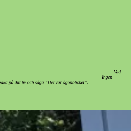
stund på jorden. Vad
ska sitter fast. Ingen
och säga ”Det var ögonblicket”.