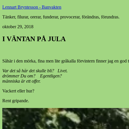
Lennart Bryntesson - Banvakten
Tänker, filurar, orerar, funderar, provocerar, förändras, förundras.
oktober 29, 2018
I VÄNTAN PÅ JULA
Såhär i den mörka, fina men lite gråkalla förvintern finner jag en god 
Var det så här det s
drömmer Du om? Egentlige
människa är ett offer. Du är skyldig dig sjä
Vackert eller hur?
Rent gripande.