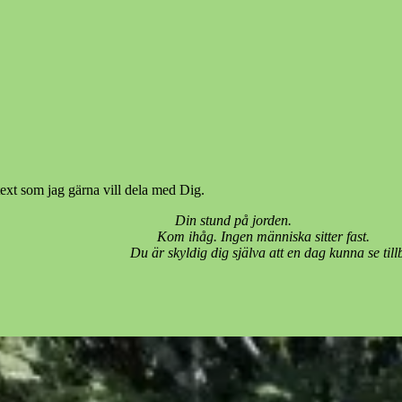
text som jag gärna vill dela med Dig.
kulle bli? Livet. Din 
n? Kom ihåg. Ingen männi
lva att en dag kunna se tillbaka på ditt liv 