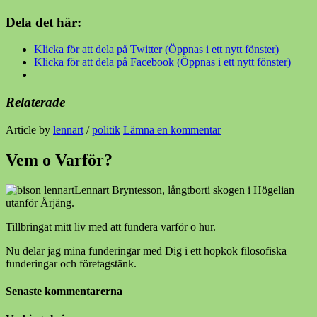
Dela det här:
Klicka för att dela på Twitter (Öppnas i ett nytt fönster)
Klicka för att dela på Facebook (Öppnas i ett nytt fönster)
Relaterade
Article by
lennart
/
politik
Lämna en kommentar
Vem o Varför?
Lennart Bryntesson, långtborti skogen i Högelian
utanför Årjäng.
Tillbringat mitt liv med att fundera varför o hur.
Nu delar jag mina funderingar med Dig i ett hopkok filosofiska
funderingar och företagstänk.
Senaste kommentarerna