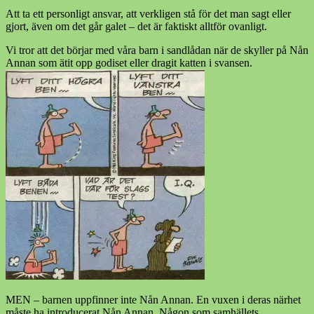
Att ta ett personligt ansvar, att verkligen stå för det man sagt eller
gjort, även om det går galet – det är faktiskt alltför ovanligt.
Vi tror att det börjar med våra barn i sandlådan när de skyller på Nån
Annan som ätit opp godiset eller dragit katten i svansen.
MEN – barnen uppfinner inte Nån Annan. En vuxen i deras närhet
måste ha introducerat Nån Annan. Någon som samhällets