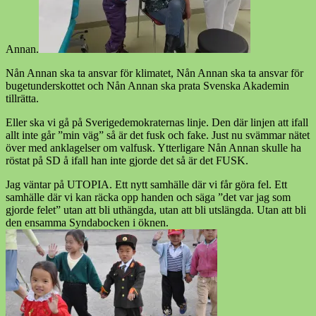
Annan.
Nån Annan ska ta ansvar för klimatet, Nån Annan ska ta ansvar för
bugetunderskottet och Nån Annan ska prata Svenska Akademin
tillrätta.
Eller ska vi gå på Sverigedemokraternas linje. Den där linjen att ifall
allt inte går ”min väg” så är det fusk och fake. Just nu svämmar nätet
över med anklagelser om valfusk. Ytterligare Nån Annan skulle ha
röstat på SD å ifall han inte gjorde det så är det FUSK.
Jag väntar på UTOPIA. Ett nytt samhälle där vi får göra fel. Ett
samhälle där vi kan räcka opp handen och säga ”det var jag som
gjorde felet” utan att bli uthängda, utan att bli utslängda. Utan att bli
den ensamma Syndabocken i öknen.