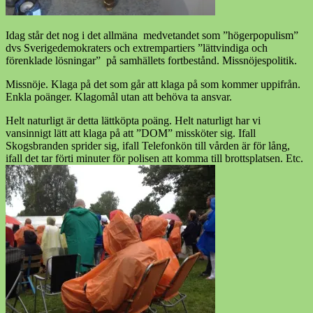
Idag står det nog i det allmäna medvetandet som ”högerpopulism”
dvs Sverigedemokraters och extrempartiers ”lättvindiga och
förenklade lösningar” på samhällets fortbestånd. Missnöjespolitik.
Missnöje. Klaga på det som går att klaga på som kommer uppifrån.
Enkla poänger. Klagomål utan att behöva ta ansvar.
Helt naturligt är detta lättköpta poäng. Helt naturligt har vi
vansinnigt lätt att klaga på att ”DOM” missköter sig. Ifall
Skogsbranden sprider sig, ifall Telefonkön till vården är för lång,
ifall det tar förti minuter för polisen att komma till brottsplatsen. Etc.