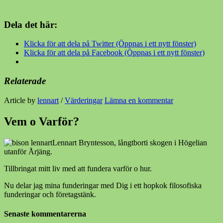
Dela det här:
Klicka för att dela på Twitter (Öppnas i ett nytt fönster)
Klicka för att dela på Facebook (Öppnas i ett nytt fönster)
Relaterade
Article by
lennart
/
Värderingar
Lämna en kommentar
Vem o Varför?
Lennart Bryntesson, långtborti skogen i Högelian
utanför Årjäng.
Tillbringat mitt liv med att fundera varför o hur.
Nu delar jag mina funderingar med Dig i ett hopkok filosofiska
funderingar och företagstänk.
Senaste kommentarerna