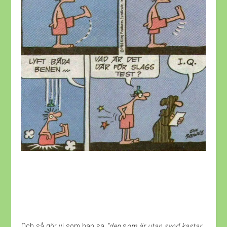
Och så gör vi som han sa
”den
s
om är utan synd kastar