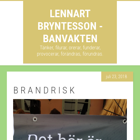
LENNART
BRYNTESSON -
BANVAKTEN
Tänker, filurar, orerar, funderar,
provocerar, förändras, förundras.
juli 23, 2018
B R A N D R I S K