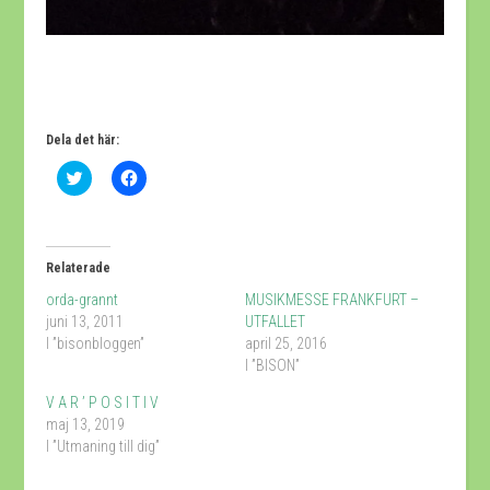
Dela det här:
Klicka
Klicka
för
för
att
att
dela
dela
på
på
Twitter
Facebook
(Öppnas
(Öppnas
Relaterade
i
i
ett
ett
orda-grannt
MUSIKMESSE FRANKFURT –
nytt
nytt
fönster)
fönster)
juni 13, 2011
UTFALLET
I ”bisonbloggen”
april 25, 2016
I ”BISON”
V A R ’ P O S I T I V
maj 13, 2019
I ”Utmaning till dig”