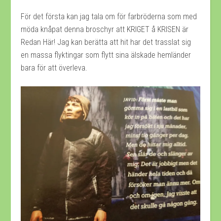
För det första kan jag tala om för farbröderna som med
möda knåpat denna broschyr att KRIGET å KRISEN är
Redan Här! Jag kan berätta att hit har det trasslat sig
en massa flyktingar som flytt sina älskade hemländer
bara för att överleva.