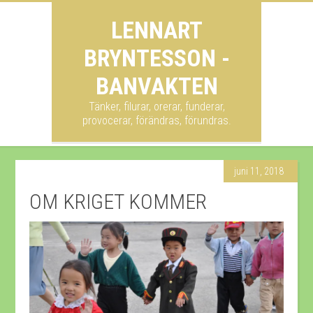
LENNART
BRYNTESSON -
BANVAKTEN
Tänker, filurar, orerar, funderar,
provocerar, förändras, förundras.
juni 11, 2018
OM KRIGET KOMMER