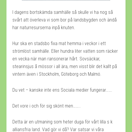
I dagens bortskämda samhälle så skulle vi ha nog så
svårt att överleva vi som bor på landsbygden och ändå
har naturresurserna inpå knuten.
Hur ska en stadsbo fixa mat hemma i veckor i ett
strömlöst samhälle. Eller hundra liter vatten som räcker
en vecka när man ransonerar hårt. Sovsäckar,
stearinsjus å mössor i all ära, men visst blir det kallt på
vintern även i Stockholm, Göteborg och Malmö.
Du vet – kanske inte ens Sociala medier fungerar…….
Det vore i och för sig skönt men……..
Detta är en utmaning som heter duga för vårt lilla s k
alliansfria land. Vad gör vi då? Var satsar vi våra