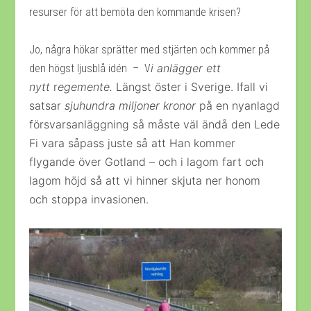
resurser för att bemöta den kommande krisen?
Jo, några hökar sprätter med stjärten och kommer på
i anlägger ett
den högst ljusblå idén – V
nytt
r
ege
mente.
Längst öster i Sverige. Ifall vi
satsar
sjuhundra miljoner kronor
på en nyanlagd
försvarsanläggning så måste väl ändå den Lede
Fi vara såpass juste så att Han kommer
flygande över Gotland – och i lagom fart och
lagom höjd så att vi hinner skjuta ner honom
och stoppa invasionen.