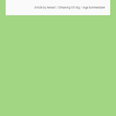
Article by
lennart
/
Utmaning till dig
inga kommentarer