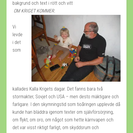
bakgrund och text i rött och vitt
OM KRIGET KOMMER.
Vi
levde
i det
som
kallades Kalla Krigets dagar. Det fanns bara två
stormakter, Sovjet och USA – men desto mäktigare och
farligare. I den skymningstid som tioåringen upplevde då
kunde han bläddra igenom texter om självförsörjning,
om flykt, om oro, om något som hette kärnvapen och
det var visst riktigt farligt, om skyddsrum och