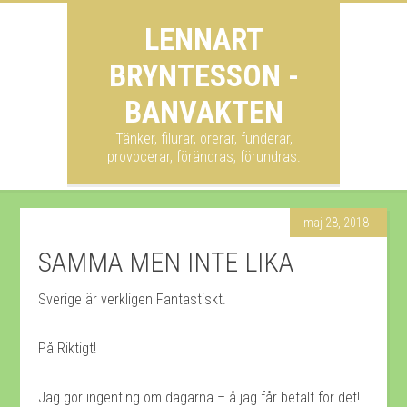
LENNART
BRYNTESSON -
BANVAKTEN
Tänker, filurar, orerar, funderar,
provocerar, förändras, förundras.
maj 28, 2018
SAMMA MEN INTE LIKA
Sverige är verkligen Fantastiskt.
På Riktigt!
Jag gör ingenting om dagarna – å jag får betalt för det!.