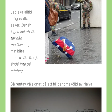
Jag ska alltid
ifrågasätta
saker.
Det är
ingen idé att Du
tar nån
medicin
säger
min kära
hustru.
Du Tror ju
ändå Inte på
nånting.
Så rentav välsignat då att bli genomskö
ljd av Naiva