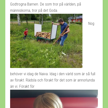
Godtrogna Barnen. De som tror på världen, på
människorna, tror på det Goda.
Nog
behöver vi idag de Naiva. Idag i den värld som är så full
av förakt. Rädsla och förakt för det som är annorlunda
än vi. Förakt för