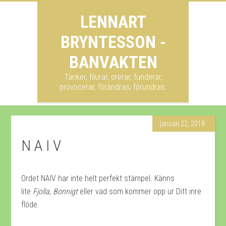
LENNART
BRYNTESSON -
BANVAKTEN
Tänker, filurar, orerar, funderar,
provocerar, förändras, förundras.
januari 22, 2018
N A I V
Ordet NAIV har inte helt perfekt stämpel. Känns
lite
Fjolla, Bonnigt
eller vad som kommer opp ur Ditt inre
flöde.