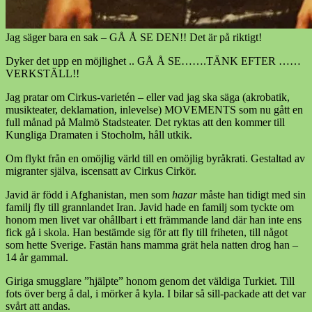
Jag säger bara en sak – GÅ Å SE DEN!! Det är på riktigt!
Dyker det upp en möjlighet .. GÅ Å SE…….TÄNK EFTER ……
VERKSTÄLL!!
Jag pratar om Cirkus-varietén – eller vad jag ska säga (akrobatik,
musikteater, deklamation, inlevelse) MOVEMENTS som nu gått en
full månad på Malmö Stadsteater. Det ryktas att den kommer till
Kungliga Dramaten i Stocholm, håll utkik.
Om flykt från en omöjlig värld till en omöjlig byråkrati. Gestaltad av
migranter själva, iscensatt av Cirkus Cirkör.
Javid är född i Afghanistan, men som
hazar
måste han tidigt med sin
familj fly till grannlandet Iran. Javid hade en familj som tyckte om
honom men livet var ohållbart i ett främmande land där han inte ens
fick gå i skola. Han bestämde sig för att fly till friheten, till något
som hette Sverige. Fastän hans mamma grät hela natten drog han –
14 år gammal.
Giriga smugglare ”hjälpte” honom genom det väldiga Turkiet. Till
fots över berg å dal, i mörker å kyla. I bilar så sill-packade att det var
svårt att andas.