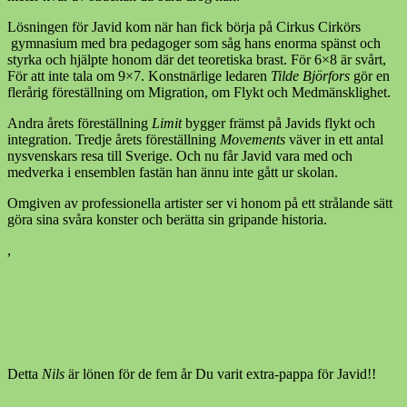
Lösningen för Javid kom när han fick börja på Cirkus Cirkörs
gymnasium med bra pedagoger som såg hans enorma spänst och
styrka och hjälpte honom där det teoretiska brast. För 6×8 är svårt,
För att inte tala om 9×7. Konstnärlige ledaren
Tilde Björfors
gör en
flerårig föreställning om Migration, om Flykt och Medmänsklighet.
Andra årets föreställning
Limit
bygger främst på Javids flykt och
integration. Tredje årets föreställning
Movements
väver in ett antal
nysvenskars resa till Sverige. Och nu får Javid vara med och
medverka i ensemblen fastän han ännu inte gått ur skolan.
Omgiven av professionella artister ser vi honom på ett strålande sätt
göra sina svåra konster och berätta sin gripande historia.
,
Detta
Nils
är lönen för de fem år Du varit extra-pappa för Javid!!