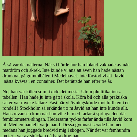
Å så var det nätterna. När vi hörde hur han ibland vaknade av nån
mardröm och skrek. Inte kunde vi ana att även han hade nästan
drunknat på gummibåten i Medelhavet. Inte förstod vi att Javid
nästa kvävts i en container. Det berättade han efter tre år.
Nej han var killen som fixade det mesta. Utom pluttifikations-
tabellen. Han hade ju inte gått i skola. Köra bil och alla praktiska
saker var mycke lättare. Fast när vi övningskörde mot trafiken i en
rondell i Stockholm så erkände t o m Javid att han inte kunde allt.
Hans revansch kom när han ville bi med farfar å springa den där
femkilometers-slingan. Hedersamt tyckte farfar ända tills Javid kom
ut. Med en hantel i varje hand. Dessa gymnastiserade han med
medans han joggade bredvid mig i skogen. När det var femhundra
meter kvar av sträckan då bara drog han.