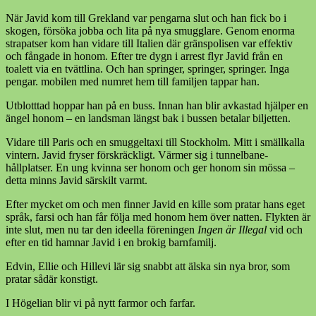
När Javid kom till Grekland var pengarna slut och han fick bo i
skogen, försöka jobba och lita på nya smugglare. Genom enorma
strapatser kom han vidare till Italien där gränspolisen var effektiv
och fångade in honom. Efter tre dygn i arrest flyr Javid från en
toalett via en tvättlina. Och han springer, springer, springer. Inga
pengar. mobilen med numret hem till familjen tappar han.
Utblotttad hoppar han på en buss. Innan han blir avkastad hjälper en
ängel honom – en landsman längst bak i bussen betalar biljetten.
Vidare till Paris och en smuggeltaxi till Stockholm. Mitt i smällkalla
vintern. Javid fryser förskräckligt. Värmer sig i tunnelbane-
hållplatser. En ung kvinna ser honom och ger honom sin mössa –
detta minns Javid särskilt varmt.
Efter mycket om och men finner Javid en kille som pratar hans eget
språk, farsi och han får följa med honom hem över natten. Flykten är
inte slut, men nu tar den ideella föreningen
Ingen är Illegal
vid och
efter en tid hamnar Javid i en brokig barnfamilj.
Edvin, Ellie och Hillevi lär sig snabbt att älska sin nya bror, som
pratar sådär konstigt.
I Högelian blir vi på nytt farmor och farfar.