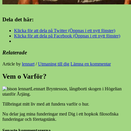
Dela det här:
Klicka för att dela på Twitter (Öppnas i ett nytt fönster)
Klicka för att dela på Facebook (Öppnas i ett nytt fönster)
Relaterade
Article by
lennart
/
Utmaning till dig
Lämna en kommentar
Vem o Varför?
Lennart Bryntesson, långtborti skogen i Högelian
utanför Årjäng.
Tillbringat mitt liv med att fundera varför o hur.
Nu delar jag mina funderingar med Dig i ett hopkok filosofiska
funderingar och företagstänk.
Senaste kommentarerna