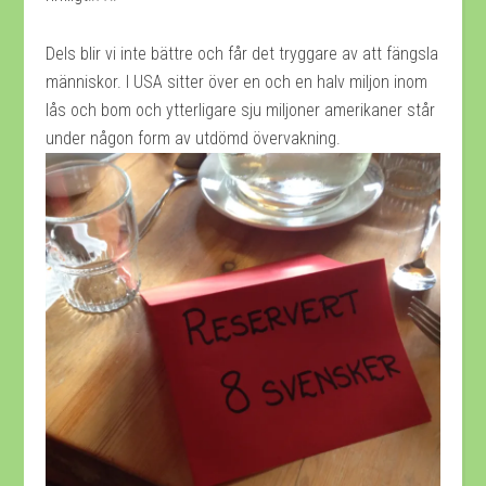
Dels blir vi inte bättre och får det tryggare av att fängsla
människor. I USA sitter över en och en halv miljon inom
lås och bom och ytterligare sju miljoner amerikaner står
under någon form av utdömd övervakning.