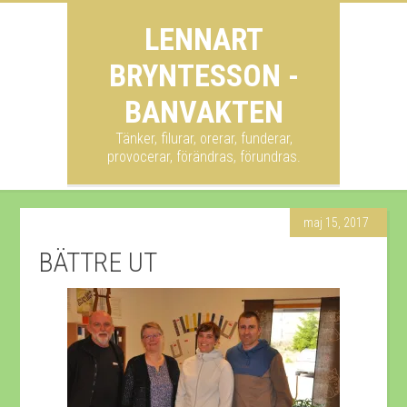
LENNART
BRYNTESSON -
BANVAKTEN
Tänker, filurar, orerar, funderar,
provocerar, förändras, förundras.
maj 15, 2017
BÄTTRE UT