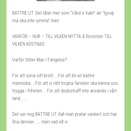
BÄTTRE UT. Det låter mer som ”Vård o Vakt” än ”tjyvdj-
rna ska inte rymma” men
VARFÖR – HUR – TILL VILKEN NYTTA å förresten TILL
VILKEN KOSTNAD
Varför Sitter Man I Fängelse?
För att sona sitt brott……För att bli en bättre
människa…..För att vi rätt-trogna fariséer ska känna oss
trygga i friheten…. För att dödsstraff inte används i vårt
land……..
Det ser nog BÄTTRE UT ifall man pratar vackert och har
fina deviser……. men vad vill vi.