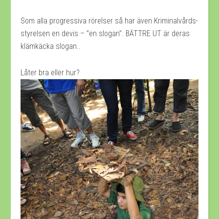
Som alla progressiva rörelser så har även Kriminalvårds-
styrelsen en devis – ”en slogan”. BÄTTRE UT är deras
klämkäcka slogan..
Låter bra eller hur?