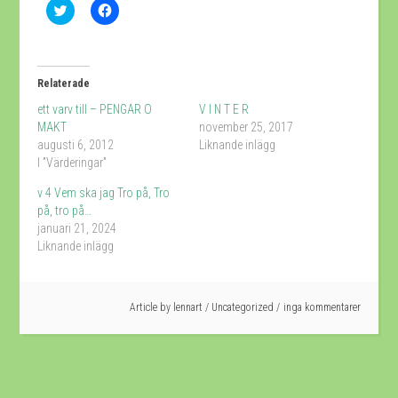
Klicka
Klicka
för
för
att
att
dela
dela
på
på
Twitter
Facebook
(Öppnas
(Öppnas
Relaterade
i
i
ett
ett
ett varv till – PENGAR O
V I N T E R
nytt
nytt
fönster)
fönster)
MAKT
november 25, 2017
augusti 6, 2012
Liknande inlägg
I ”Värderingar”
v 4 Vem ska jag Tro på, Tro
på, tro på…
januari 21, 2024
Liknande inlägg
Article by
lennart
/
Uncategorized
inga kommentarer