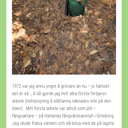
1972 var jag ännu yngre å grönare än nu – jo faktiskt
det är så -, å då gjorde jag mitt allra första förtjänst-
arbete (höhässjning å slåttanna räknades inte på den
tiden) . Mitt första arbete var alltså som plit –
fångvaktare – på Härlanda fångvårdsanstalt i Göteborg.
Jag skulle frälsa världen och då börja med de på lägsta