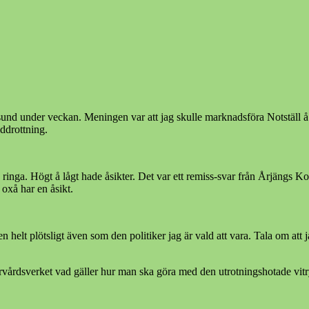
rsund under veckan. Meningen var att jag skulle marknadsföra Notställ å 
iddrottning.
e ringa. Högt å lågt hade åsikter. Det var ett remiss-svar från Årjäng
 oxå har en åsikt.
elt plötsligt även som den politiker jag är vald att vara. Tala om att jag 
rdsverket vad gäller hur man ska göra med den utrotningshotade vitr