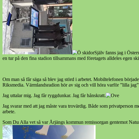
Själv fanns jag i Öste
en tur på den fina stadion tillsammans med företagets alldeles egen sk
Om man så får säga så blev jag störd i arbetet. Mobiltelefonen börjad
Riksmedia. Värmlandsradion hör av sig och vill höra varför ”lilla jag”
Jag uttalar mig. Jag får ryggdunkar. Jag får hånskratt.
Jag svarar med att jag måste vara trovärdig. Både som privatperson men h
arbete.
Som Du Alla vet så var Årjängs kommun remissorgan gentemot Naturvå