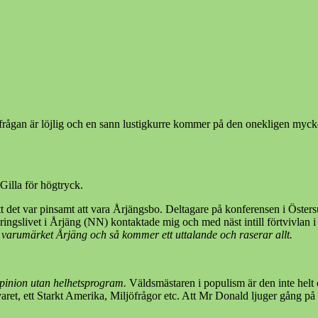
rågan är löjlig och en sann lustigkurre kommer på den onekligen myck
Gilla för högtryck.
att det var pinsamt att vara Årjängsbo. Deltagare på konferensen i Öste
ingslivet i Årjäng (NN) kontaktade mig och med näst intill förtvivlan i 
iva varumärket Årjäng och så kommer ett uttalande och raserar allt.
opinion utan helhetsprogram.
Väldsmästaren i populism är den inte hel
aret, ett Starkt Amerika, Miljöfrågor etc. Att Mr Donald ljuger gång på g