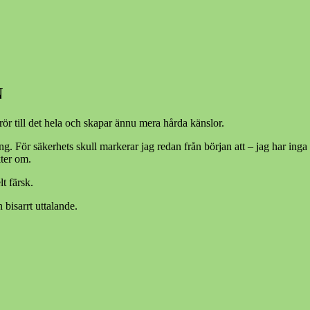
N
 rör till det hela och skapar ännu mera hårda känslor.
. För säkerhets skull markerar jag redan från början att – jag har i
kter om.
lt färsk.
bisarrt uttalande.