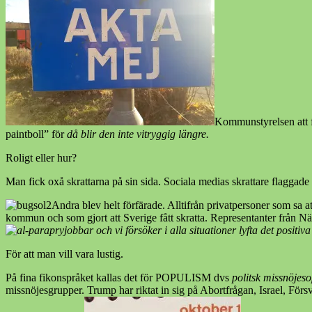
Kommunstyrelsen att f
paintboll” för
då blir den inte vitryggig längre.
Roligt eller hur?
Man fick oxå skrattarna på sin sida. Sociala medias skrattare flaggade 
Andra blev helt förfärade. Alltifrån privatpersoner som sa 
kommun och som gjort att Sverige fått skratta. Representanter från När
jobbar och vi försöker i alla situationer lyfta det posit
För att man vill vara lustig.
På fina fikonspråket kallas det för POPULISM dvs
politsk missnöjes
missnöjesgrupper. Trump har riktat in sig på Abortfrågan, Israel, Försv