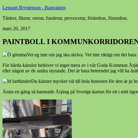
Lennart Bryntesson - Banvakten
Tänker, filurar, orerar, funderar, provocerar, förändras, förundras.
mars 20, 2017
PAINTBOLL I KOMMUNKORRIDORE
Vet eg inte om jag ska skriva. Vet inte riktigt om det bara
För hårda känslor behöver vi inget mera av i vår Goda Kommun Årjäng
eller någon av de andra styrande. Det är bara beteendet jag vill ha åsi
Du känner mycket väl till hela historien för den är ju he
Ännu en gång så hamnade Årjäng på Sverige-kartan för ett i mitt ögon 