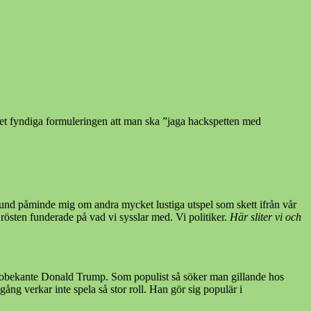
et fyndiga formuleringen att man ska ”jaga hackspetten med
rsund påminde mig om andra mycket lustiga utspel som skett ifrån vår
rösten funderade på vad vi sysslar med. Vi politiker.
Här sliter vi och
t obekante Donald Trump. Som populist så söker man gillande hos
ång verkar inte spela så stor roll. Han gör sig populär i