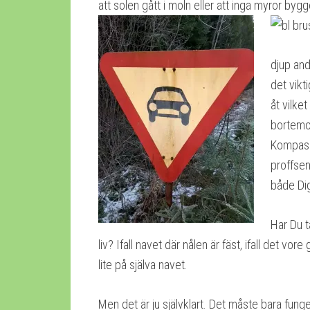
att solen gått i moln eller att inga myror bygg
djup and
det vikt
åt vilket
bortemot
Kompasse
proffsen
både Dig 
Har Du t
liv? Ifall navet där nålen är fäst, ifall det vore
lite på själva navet.
Men det är ju självklart. Det måste bara funger