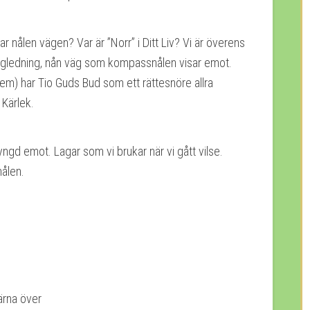
ar nålen vägen? Var är ”Norr” i Ditt Liv? Vi är överens
vägledning, nån väg som kompassnålen visar emot.
m) har Tio Guds Bud som ett rättesnöre allra
 Kärlek.
 tyngd emot. Lagar som vi brukar när vi gått vilse.
nålen.
ärna över