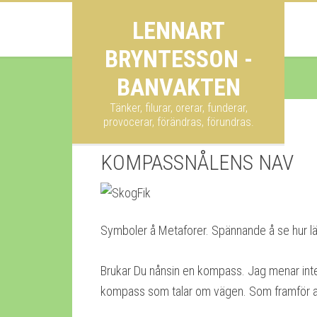
LENNART
BRYNTESSON -
BANVAKTEN
Tänker, filurar, orerar, funderar,
provocerar, förändras, förundras.
KOMPASSNÅLENS NAV
Symboler å Metaforer. Spännande å se hur lä
Brukar Du nånsin en kompass. Jag menar inte 
kompass som talar om vägen. Som framför allt