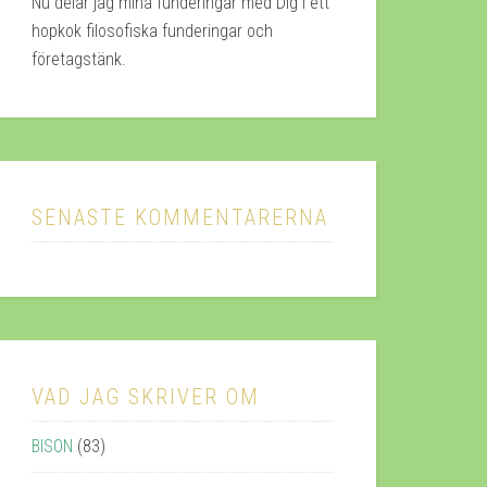
Nu delar jag mina funderingar med Dig i ett
hopkok filosofiska funderingar och
företagstänk.
SENASTE KOMMENTARERNA
VAD JAG SKRIVER OM
BISON
(83)