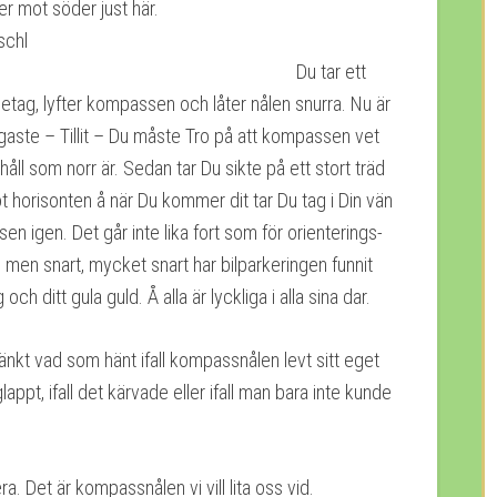
er mot söder just här.
Du tar ett
etag, lyfter kompassen och låter nålen snurra. Nu är
igaste – Tillit – Du måste Tro på att kompassen vet
 håll som norr är. Sedan tar Du sikte på ett stort träd
 horisonten å när Du kommer dit tar Du tag i Din vän
n igen. Det går inte lika fort som för orienterings-
 men snart, mycket snart har bilparkeringen funnit
och ditt gula guld. Å alla är lyckliga i alla sina dar.
änkt vad som hänt ifall kompassnålen levt sitt eget
 glappt, ifall det kärvade eller ifall man bara inte kunde
a. Det är kompassnålen vi vill lita oss vid.