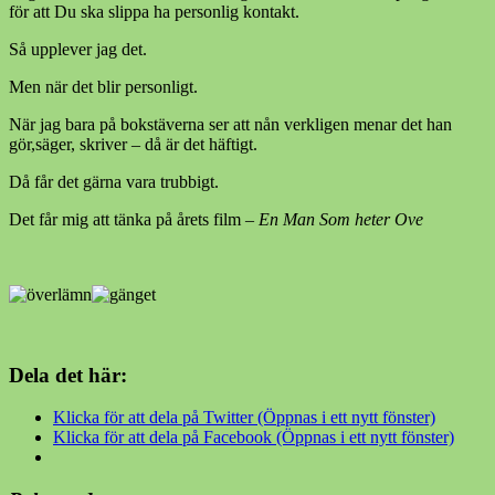
för att Du ska slippa ha personlig kontakt.
Så upplever jag det.
Men när det blir personligt.
När jag bara på bokstäverna ser att nån verkligen menar det han
gör,säger, skriver – då är det häftigt.
Då får det gärna vara trubbigt.
Det får mig att tänka på årets film –
En Man Som heter Ove
Dela det här:
Klicka för att dela på Twitter (Öppnas i ett nytt fönster)
Klicka för att dela på Facebook (Öppnas i ett nytt fönster)