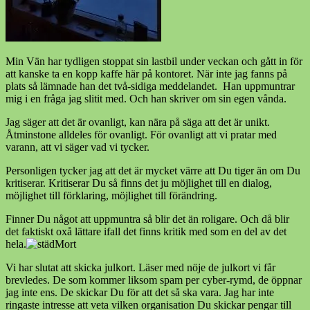
Min Vän har tydligen stoppat sin lastbil under veckan och gått in för
att kanske ta en kopp kaffe här på kontoret. När inte jag fanns på
plats så lämnade han det två-sidiga meddelandet. Han uppmuntrar
mig i en fråga jag slitit med. Och han skriver om sin egen vånda.
Jag säger att det är ovanligt, kan nära på säga att det är unikt.
Åtminstone alldeles för ovanligt. För ovanligt att vi pratar med
varann, att vi säger vad vi tycker.
Personligen tycker jag att det är mycket värre att Du tiger än om Du
kritiserar. Kritiserar Du så finns det ju möjlighet till en dialog,
möjlighet till förklaring, möjlighet till förändring.
Finner Du något att uppmuntra så blir det än roligare. Och då blir
det faktiskt oxå lättare ifall det finns kritik med som en del av det
hela.
Vi har slutat att skicka julkort. Läser med nöje de julkort vi får
brevledes. De som kommer liksom spam per cyber-rymd, de öppnar
jag inte ens. De skickar Du för att det så ska vara. Jag har inte
ringaste intresse att veta vilken organisation Du skickar pengar till