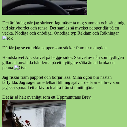
Det är lördag när jag skriver. Jag måste ta mig samman och sätta mig
vid skrivbordet och rensa. Det samlas så mycket papper där på en
vecka. Nödiga och onödiga. Onödiga typ Reklam och Räkningar.
Då får jag se ett udda papper som sticker fram ur mängden.
Handskrivet A5, skrivet på bägge sidor. Skrivet av nån som tydligen
gillar att använda händerna på ett nyttigare sätta än att bruka en
penna.
Jag fiskar fram pappret och börjar läsa. Mina ögon blir nästan
tårfyllda. Jag säger omedelbart till mig själv – detta är ett brev som
jag ska spara. I ett arkiv och allra främst i mitt hjärta.
Det är så helt ovanligt som ett Uppmuntrans Brev.