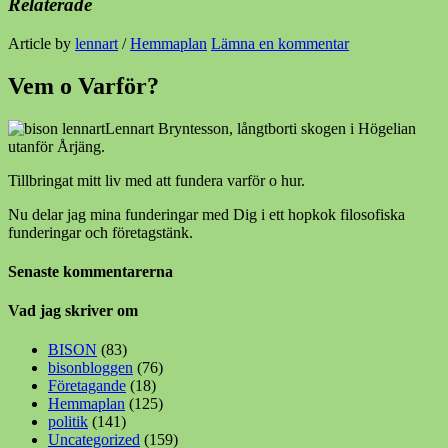
Relaterade
Article by
lennart
/
Hemmaplan
Lämna en kommentar
Vem o Varför?
Lennart Bryntesson, långtborti skogen i Högelian
utanför Årjäng.
Tillbringat mitt liv med att fundera varför o hur.
Nu delar jag mina funderingar med Dig i ett hopkok filosofiska
funderingar och företagstänk.
Senaste kommentarerna
Vad jag skriver om
BISON
(83)
bisonbloggen
(76)
Företagande
(18)
Hemmaplan
(125)
politik
(141)
Uncategorized
(159)