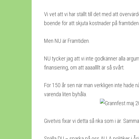
Vi vet att vi har ställt till det med att övervä
boende för att skjuta kostnader på framtiden
Men NU är Framtiden.
NU tycker jag att vi inte godkänner alla ar
finansiering, om att aaaallllt är så svårt.
För 150 år sen när man verkligen inte hade n
varenda liten byhåla.
Givetvis fixar vi detta så rika som i är. Samm
Snälla DU – sparka på oss ALLA politiker i 