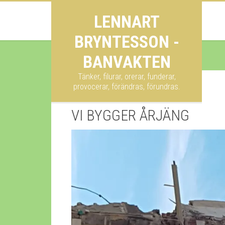
LENNART
BRYNTESSON -
BANVAKTEN
Tänker, filurar, orerar, funderar,
provocerar, förändras, förundras.
VI BYGGER ÅRJÄNG