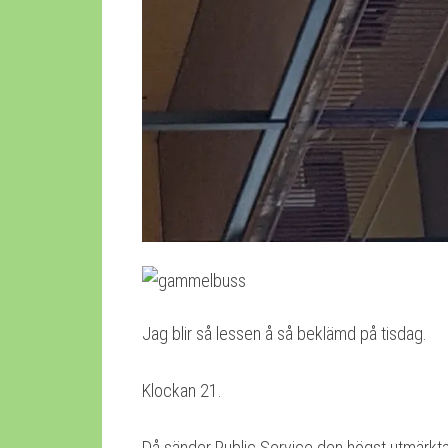
Jag blir så lessen å så beklämd på tisdag.
Klockan 21.
Då sänder Public Service den högst utmärk