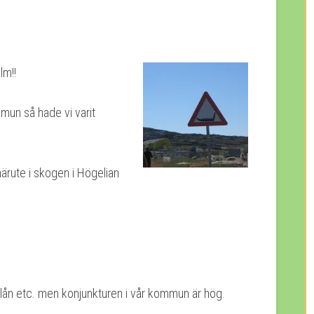
lm!!
mun så hade vi varit
härute i skogen i Högelian
ga lån etc. men konjunkturen i vår kommun är hög.