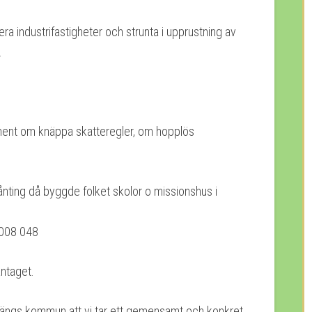
rdera industrifastigheter och strunta i upprustning av
.
gument om knäppa skatteregler, om hopplös
ånting då byggde folket skolor o missionshus i
antaget.
Årjängs kommun att vi tar ett gemensamt och konkret