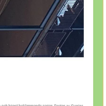
ta och högst beklämmande serien
Resten av Sverige
.