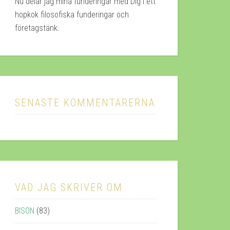
Nu delar jag mina funderingar med Dig i ett
hopkok filosofiska funderingar och
företagstänk.
SENASTE KOMMENTARERNA
VAD JAG SKRIVER OM
BISON
(83)