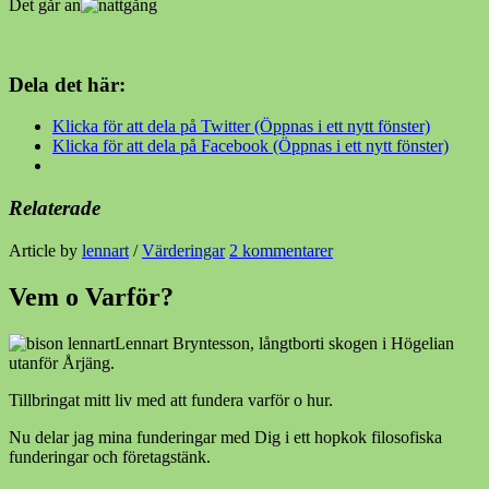
Det går an
Dela det här:
Klicka för att dela på Twitter (Öppnas i ett nytt fönster)
Klicka för att dela på Facebook (Öppnas i ett nytt fönster)
Relaterade
Article by
lennart
/
Värderingar
2 kommentarer
Vem o Varför?
Lennart Bryntesson, långtborti skogen i Högelian
utanför Årjäng.
Tillbringat mitt liv med att fundera varför o hur.
Nu delar jag mina funderingar med Dig i ett hopkok filosofiska
funderingar och företagstänk.