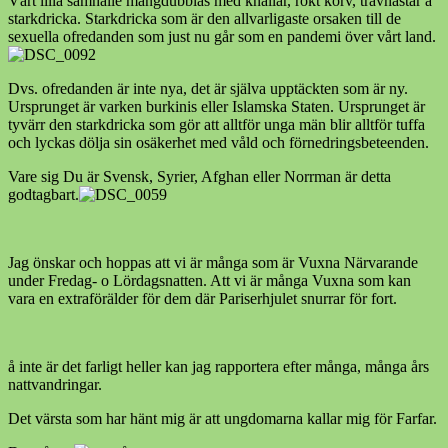
Vårt lilla samhälle mångdubblas med knallar, rökt korv, travhästar å
starkdricka. Starkdricka som är den allvarligaste orsaken till de
sexuella ofredanden som just nu går som en pandemi över vårt land.
Dvs. ofredanden är inte nya, det är själva upptäckten som är ny.
Ursprunget är varken burkinis eller Islamska Staten. Ursprunget är
tyvärr den starkdricka som gör att alltför unga män blir alltför tuffa
och lyckas dölja sin osäkerhet med våld och förnedringsbeteenden.
Vare sig Du är Svensk, Syrier, Afghan eller Norrman är detta
godtagbart.
Jag önskar och hoppas att vi är många som är Vuxna Närvarande
under Fredag- o Lördagsnatten. Att vi är många Vuxna som kan
vara en extraförälder för dem där Pariserhjulet snurrar för fort.
å inte är det farligt heller kan jag rapportera efter många, många års
nattvandringar.
Det värsta som har hänt mig är att ungdomarna kallar mig för Farfar.