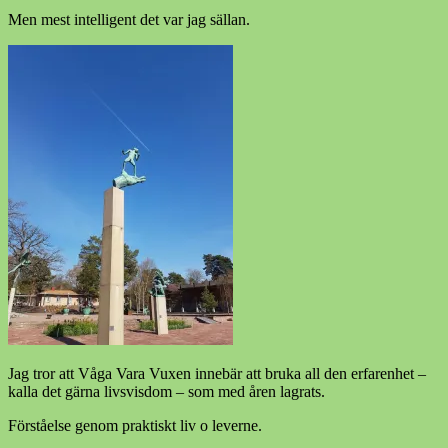
Men mest intelligent det var jag sällan.
Jag tror att Våga Vara Vuxen innebär att bruka all den erfarenhet –
kalla det gärna livsvisdom – som med åren lagrats.
Förståelse genom praktiskt liv o leverne.