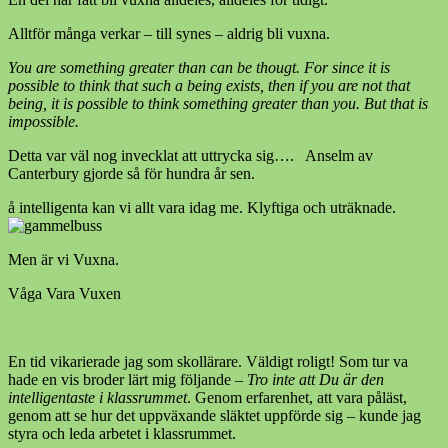
Alltför många verkar – till synes – aldrig bli vuxna.
You are something greater than can be thougt. For since it is
possible to think that such a being exists, then if you are not that
being, it is possible to think something greater than you. But that is
impossible.
Detta var väl nog invecklat att uttrycka sig…. Anselm av
Canterbury gjorde så för hundra år sen.
å intelligenta kan vi allt vara idag me. Klyftiga och uträknade.
Men är vi Vuxna.
Våga Vara Vuxen
En tid vikarierade jag som skollärare. Väldigt roligt! Som tur va
hade en vis broder lärt mig följande –
Tro inte att Du är den
intelligentaste i klassrummet
. Genom erfarenhet, att vara påläst,
genom att se hur det uppväxande släktet uppförde sig – kunde jag
styra och leda arbetet i klassrummet.