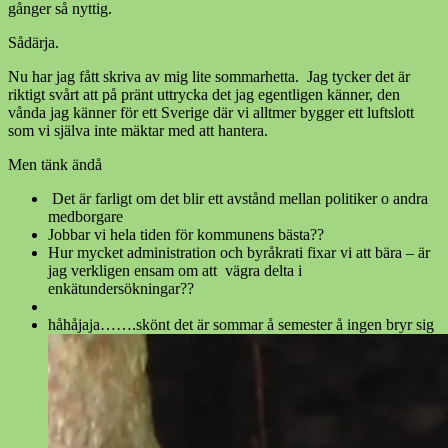
gånger så nyttig.
Sådärja.
Nu har jag fått skriva av mig lite sommarhetta. Jag tycker det är
riktigt svårt att på pränt uttrycka det jag egentligen känner, den
vånda jag känner för ett Sverige där vi alltmer bygger ett luftslott
som vi själva inte mäktar med att hantera.
Men tänk ändå
Det är farligt om det blir ett avstånd mellan politiker o andra
medborgare
Jobbar vi hela tiden för kommunens bästa??
Hur mycket administration och byråkrati fixar vi att bära – är
jag verkligen ensam om att vägra delta i
enkätundersökningar??
håhåjaja…….skönt det är sommar å semester å ingen bryr sig