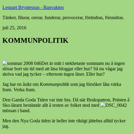
Lennart Bryntesson - Banvakten
Tänker, filurar, orerar, funderar, provocerar, förändras, förundras.
juli 25, 2016
KOMMUNPOLITIK
Det är mitt i stekhetaste sommarn nu å ingen
slösar bort sin tid med att läsa bloggar eller hur? Så nu vågar jag
skriva vad jag tycker – eftersom ingen läser. Eller hur?
Jag har en åsikt om
Kommunpolitik
som jag försöker låta värka
fram. Verka fram.
Den Gamla Goda Tiden var inte bra. Då när Brukspatron, Prästen å
Sko-lärarn bestämde allt å resten av folket stod med
mössan i hand.
Men den Nya Goda tiden är heller inte riktigt jättebra alltid tycker
jag.