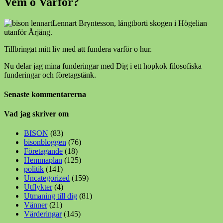
Vem o Varför?
Lennart Bryntesson, långtborti skogen i Högelian
utanför Årjäng.
Tillbringat mitt liv med att fundera varför o hur.
Nu delar jag mina funderingar med Dig i ett hopkok filosofiska
funderingar och företagstänk.
Senaste kommentarerna
Vad jag skriver om
BISON
(83)
bisonbloggen
(76)
Företagande
(18)
Hemmaplan
(125)
politik
(141)
Uncategorized
(159)
Utflykter
(4)
Utmaning till dig
(81)
Vänner
(21)
Värderingar
(145)