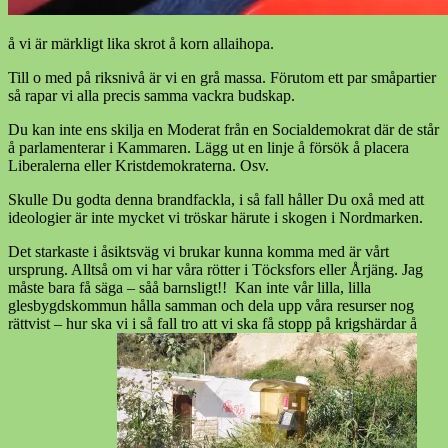
å vi är märkligt lika skrot å korn allaihopa.
Till o med på riksnivå är vi en grå massa. Förutom ett par småpartier
så rapar vi alla precis samma vackra budskap.
Du kan inte ens skilja en Moderat från en Socialdemokrat där de står
å parlamenterar i Kammaren. Lägg ut en linje å försök å placera
Liberalerna eller Kristdemokraterna. Osv.
Skulle Du godta denna brandfackla, i så fall håller Du oxå med att
ideologier är inte mycket vi tröskar härute i skogen i Nordmarken.
Det starkaste i åsiktsväg vi brukar kunna komma med är vårt
ursprung. Alltså om vi har våra rötter i Töcksfors eller Årjäng. Jag
måste bara få säga – såå barnsligt!! Kan inte vår lilla, lilla
glesbygdskommun hålla samman och dela upp våra resurser nog
rättvist – hur ska vi i så fall tro att vi ska få stopp på krigshärdar å