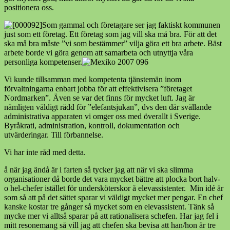
positionera oss.
Som gammal och företagare ser jag faktiskt kommunen
just som ett företag. Ett företag som jag vill ska må bra. För att det
ska må bra måste ”vi som bestämmer” vilja göra ett bra arbete. Bäst
arbete borde vi göra genom att samarbeta och utnyttja våra
personliga kompetenser.
Vi kunde tillsamman med kompetenta tjänstemän inom
förvaltningarna enbart jobba för att effektivisera ”företaget
Nordmarken”. Även se var det finns för mycket luft. Jag är
nämligen väldigt rädd för ”elefantsjukan”, dvs den där svällande
administrativa apparaten vi omger oss med överallt i Sverige.
Byråkrati, administration, kontroll, dokumentation och
utvärderingar. Till förbannelse.
Vi har inte råd med detta.
å när jag ändå är i farten så tycker jag att när vi ska slimma
organisationer då borde det vara mycket bättre att plocka bort halv-
o hel-chefer istället för undersköterskor å elevassistenter. Min idé är
som så att på det sättet sparar vi väldigt mycket mer pengar. En chef
kanske kostar tre gånger så mycket som en elevassistent. Tänk så
mycke mer vi alltså sparar på att rationalisera schefen. Har jag fel i
mitt resonemang så vill jag att chefen ska bevisa att han/hon är tre