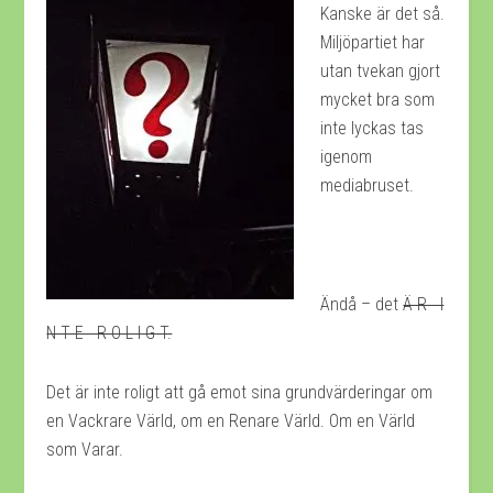
Kanske är det så.
Miljöpartiet har
utan tvekan gjort
mycket bra som
inte lyckas tas
igenom
mediabruset.
Ändå – det
Ä R I
N T E R O L I G T.
Det är inte roligt att gå emot sina grundvärderingar om
en Vackrare Värld, om en Renare Värld. Om en Värld
som Varar.