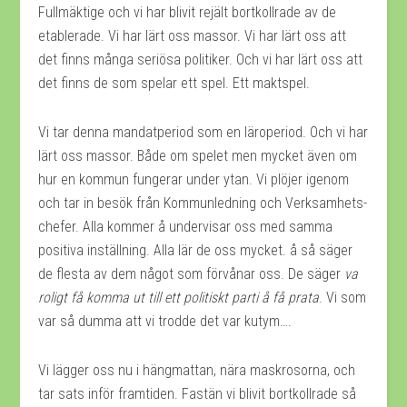
Fullmäktige och vi har blivit rejält bortkollrade av de
etablerade. Vi har lärt oss massor. Vi har lärt oss att
det finns många seriösa politiker. Och vi har lärt oss att
det finns de som spelar ett spel. Ett maktspel.
Vi tar denna mandatperiod som en läroperiod. Och vi har
lärt oss massor. Både om spelet men mycket även om
hur en kommun fungerar under ytan. Vi plöjer igenom
och tar in besök från Kommunledning och Verksamhets-
chefer. Alla kommer å undervisar oss med samma
positiva inställning. Alla lär de oss mycket. å så säger
de flesta av dem något som förvånar oss. De säger
va
roligt få komma ut till ett politiskt parti å få prata
. Vi som
var så dumma att vi trodde det var kutym….
Vi lägger oss nu i hängmattan, nära maskrosorna, och
tar sats inför framtiden. Fastän vi blivit bortkollrade så