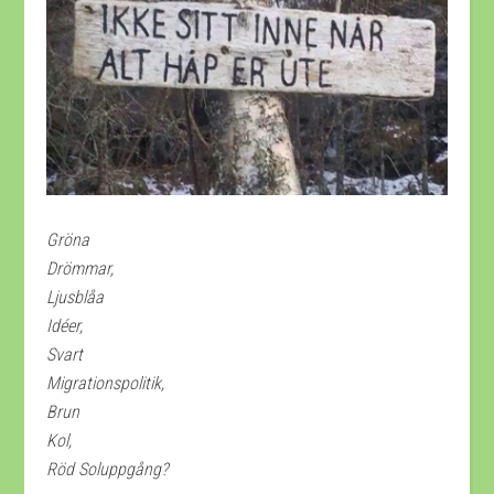
Gröna
Dröm
Ljusblåa
Idé
Svart
Migratio
Brun
K
Röd Soluppgång?