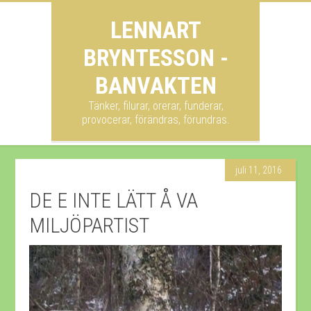
LENNART
BRYNTESSON -
BANVAKTEN
Tänker, filurar, orerar, funderar,
provocerar, förändras, förundras.
juli 11, 2016
DE E INTE LÄTT Å VA
MILJÖPARTIST