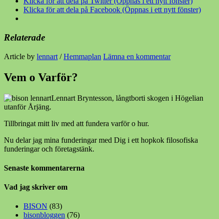
Klicka för att dela på Twitter (Öppnas i ett nytt fönster)
Klicka för att dela på Facebook (Öppnas i ett nytt fönster)
Relaterade
Article by
lennart
/
Hemmaplan
Lämna en kommentar
Vem o Varför?
Lennart Bryntesson, långtborti skogen i Högelian
utanför Årjäng.
Tillbringat mitt liv med att fundera varför o hur.
Nu delar jag mina funderingar med Dig i ett hopkok filosofiska
funderingar och företagstänk.
Senaste kommentarerna
Vad jag skriver om
BISON
(83)
bisonbloggen
(76)