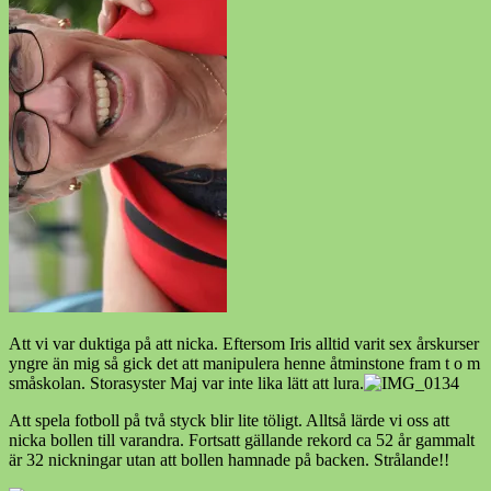
Att vi var duktiga på att nicka. Eftersom Iris alltid varit sex årskurser
yngre än mig så gick det att manipulera henne åtminstone fram t o m
småskolan. Storasyster Maj var inte lika lätt att lura.
Att spela fotboll på två styck blir lite töligt. Alltså lärde vi oss att
nicka bollen till varandra. Fortsatt gällande rekord ca 52 år gammalt
är 32 nickningar utan att bollen hamnade på backen. Strålande!!