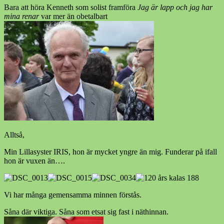
Bara att höra Kenneth som solist framföra
Jag är lapp och jag har
mina renar
var mer än obetalbart
Alltså,
Min Lillasyster IRIS, hon är mycket yngre än mig. Funderar på ifall
hon är vuxen än….
Vi har många gemensamma minnen förstås.
Såna där viktiga. Såna som etsat sig fast i näthinnan.