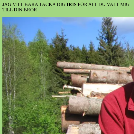
JAG VILL BARA TACKA DIG
IRIS
FÖR ATT DU VALT MIG
TILL DIN BROR