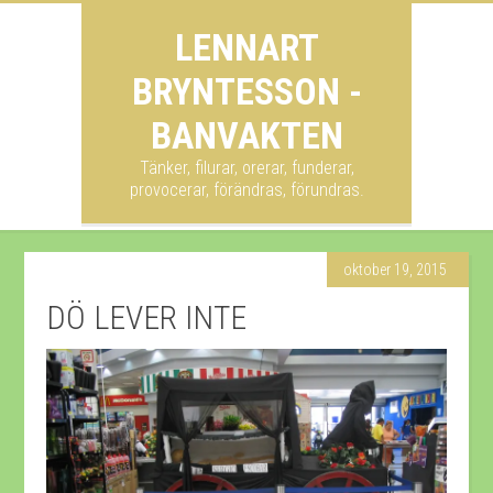
LENNART
BRYNTESSON -
BANVAKTEN
Tänker, filurar, orerar, funderar,
provocerar, förändras, förundras.
oktober 19, 2015
DÖ LEVER INTE