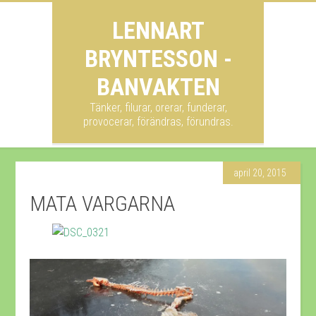
LENNART
BRYNTESSON -
BANVAKTEN
Tänker, filurar, orerar, funderar,
provocerar, förändras, förundras.
april 20, 2015
MATA VARGARNA