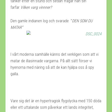
tänker efter en stund och sedan frågar han sin
farfar
Vilken varg vinnner?
Den gamle indianen log och svarade ”
DEN SOM DU
MATAR”
I vårt moderna samhälle känns det verkligen som att vi
matar de illasinnade vargarna. På allt sätt förser vi
hyenorna med näring så att de kan hjälpa oss å spy
galla.
Vare sig det är en hypertragisk flygolycka med 150 döda
eller ett uttalande som påverkar ett lands integritet,