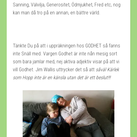
Sanning, Välvilja, Generositet, Ödmjukhet, Fred etc, nog
kan man då tro på en annan, en bättre värld.
Tänkte Du på att i uppräkningen hos GODHET så fanns
inte Snäll med. Vargen Godhet är inte nån mesig sort
som bara jamlar med, nej aktiva adjektiv visar på att vi
vill Godhet. Jim Wallis uttrycker det så att
såväl Kärlek
som Hopp inte är en känsla utan det är ett beslut!!!