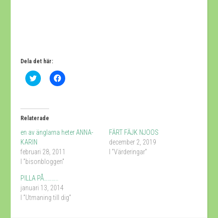
Dela det här:
Klicka
Klicka
för
för
att
att
dela
dela
på
på
Twitter
Facebook
(Öppnas
(Öppnas
Relaterade
i
i
ett
ett
en av änglarna heter ANNA-
FÄRT FÄJK NJOOS
nytt
nytt
fönster)
fönster)
KARIN
december 2, 2019
februari 28, 2011
I ”Värderingar”
I ”bisonbloggen”
PILLA PÅ………..
januari 13, 2014
I ”Utmaning till dig”