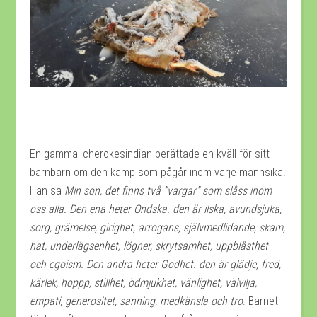
En gammal cherokesindian berättade en kväll för sitt
barnbarn om den kamp som pågår inom varje männsika.
Han sa
Min son, det finns två ”vargar” som slåss inom
oss alla. Den ena heter Ondska. den är ilska, avundsjuka,
sorg, grämelse, girighet, arrogans, självmedlidande, skam,
hat, underlägsenhet, lögner, skrytsamhet, uppblåsthet
och egoism. Den andra heter Godhet. den är glädje, fred,
kärlek, hoppp, stillhet, ödmjukhet, vänlighet, välvilja,
empati, generositet, sanning, medkänsla och tro
. Barnet