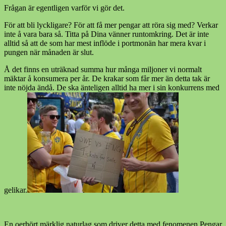
Frågan är egentligen varför vi gör det.
För att bli lyckligare? För att få mer pengar att röra sig med? Verkar
inte å vara bara så. Titta på Dina vänner runtomkring. Det är inte
alltid så att de som har mest inflöde i portmonän har mera kvar i
pungen när månaden är slut.
Å det finns en uträknad summa hur många miljoner vi normalt
mäktar å konsumera per år. De krakar som får mer än detta tak är
inte nöjda ändå. De ska änteligen alltid ha mer i sin konkurrens med
gelikar.
En oerhört märklig naturlag som driver detta med fenomenen Pengar