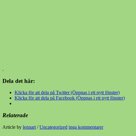
.
Dela det här:
Klicka för att dela på Twitter (Öppnas i ett nytt fönster)
Klicka för att dela på Facebook (Öppnas i ett nytt fönster)
Relaterade
Article by
lennart
/
Uncategorized
inga kommentarer