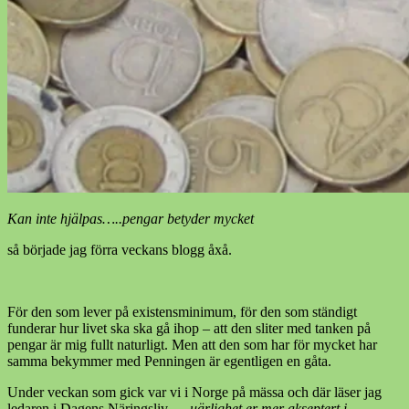
Kan inte hjälpas…..pengar betyder mycket
så började jag förra veckans blogg åxå.
För den som lever på existensminimum, för den som ständigt
funderar hur livet ska ska gå ihop – att den sliter med tanken på
pengar är mig fullt naturligt. Men att den som har för mycket har
samma bekymmer med Penningen är egentligen en gåta.
Under veckan som gick var vi i Norge på mässa och där läser jag
ledaren i Dagens Näringsliv….
uärlighet er mer akseptert i