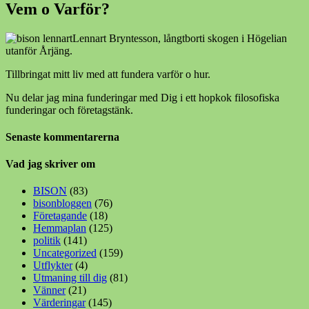
Vem o Varför?
Lennart Bryntesson, långtborti skogen i Högelian
utanför Årjäng.
Tillbringat mitt liv med att fundera varför o hur.
Nu delar jag mina funderingar med Dig i ett hopkok filosofiska
funderingar och företagstänk.
Senaste kommentarerna
Vad jag skriver om
BISON
(83)
bisonbloggen
(76)
Företagande
(18)
Hemmaplan
(125)
politik
(141)
Uncategorized
(159)
Utflykter
(4)
Utmaning till dig
(81)
Vänner
(21)
Värderingar
(145)