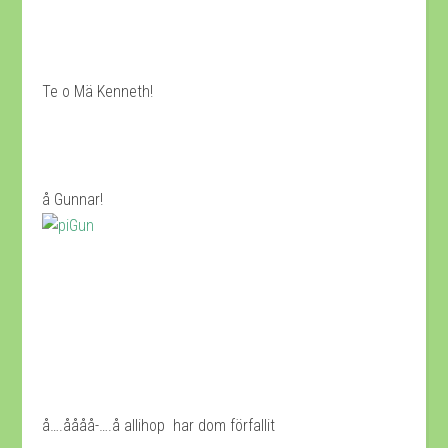
Te o Mä Kenneth!
å Gunnar!
å….åååå-….å allihop har dom förfallit