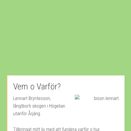
Vem o Varför?
Lennart Bryntesson,
långtborti skogen i Högelian
utanför Årjäng.
Tillbringat mitt liv med att fundera varför o hur.