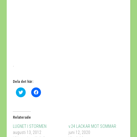
.
Dela det här:
Klicka
Klicka
för
för
att
att
dela
dela
på
på
Twitter
Facebook
(Öppnas
(Öppnas
Relaterade
i
i
ett
ett
LUGNET I STORMEN
v.24 LACKAR MOT SOMMAR
nytt
nytt
fönster)
fönster)
augusti 13, 2012
juni 12, 2020