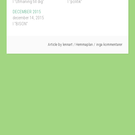
I ”Utmaning till dig”
I ”politik”
DECEMBER 2015
december 14, 2015
I ”BISON”
Article by
lennart
/
Hemmaplan
inga kommentarer