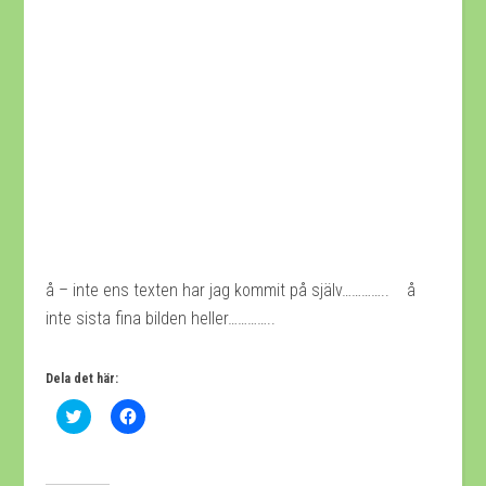
å – inte ens texten har jag kommit på själv………….. å
inte sista fina bilden heller…………..
Dela det här:
Klicka
Klicka
för
för
att
att
dela
dela
på
på
Twitter
Facebook