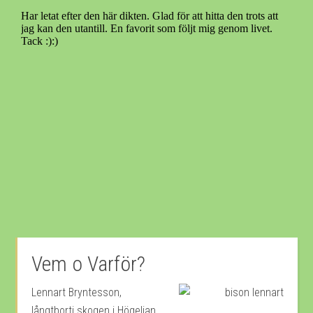
Vem o Varför?
Lennart Bryntesson,
långtborti skogen i Högelian