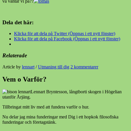
va väntar vi på??
Dela det här:
Klicka för att dela på Twitter (Öppnas i ett nytt fönster)
Klicka för att dela på Facebook (Öppnas i ett nytt fönster)
Relaterade
Article by
lennart
/
Utmaning till dig
2 kommentarer
Vem o Varför?
Lennart Bryntesson, långtborti skogen i Högelian
utanför Årjäng.
Tillbringat mitt liv med att fundera varför o hur.
Nu delar jag mina funderingar med Dig i ett hopkok filosofiska
funderingar och företagstänk.