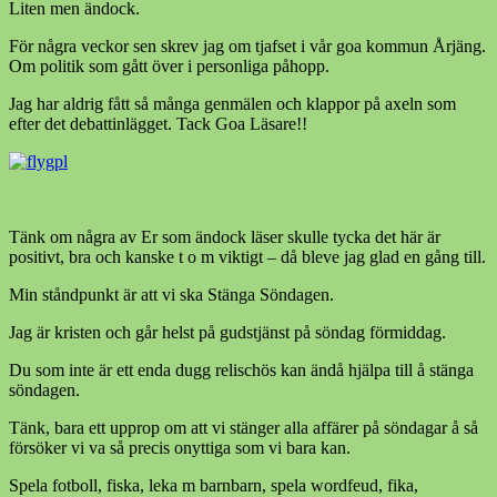
Liten men ändock.
För några veckor sen skrev jag om tjafset i vår goa kommun Årjäng.
Om politik som gått över i personliga påhopp.
Jag har aldrig fått så många genmälen och klappor på axeln som
efter det debattinlägget. Tack Goa Läsare!!
Tänk om några av Er som ändock läser skulle tycka det här är
positivt, bra och kanske t o m viktigt – då bleve jag glad en gång till.
Min ståndpunkt är att vi ska Stänga Söndagen.
Jag är kristen och går helst på gudstjänst på söndag förmiddag.
Du som inte är ett enda dugg relischös kan ändå hjälpa till å stänga
söndagen.
Tänk, bara ett upprop om att vi stänger alla affärer på söndagar å så
försöker vi va så precis onyttiga som vi bara kan.
Spela fotboll, fiska, leka m barnbarn, spela wordfeud, fika,