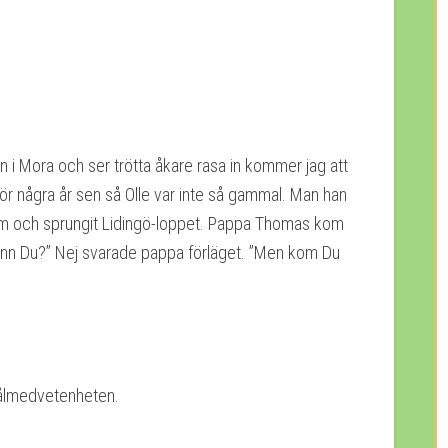
 i Mora och ser trötta åkare rasa in kommer jag att
ör några år sen så Olle var inte så gammal. Man han
olm och sprungit Lidingö-loppet. Pappa Thomas kom
Vann Du?” Nej svarade pappa förläget. ”Men kom Du
 Målmedvetenheten.