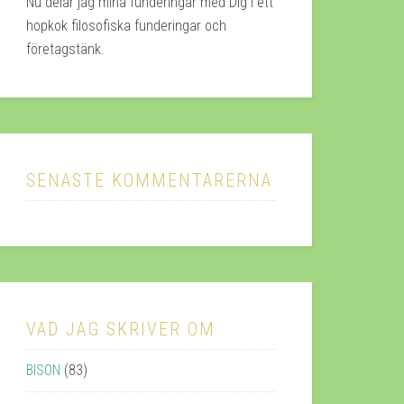
Nu delar jag mina funderingar med Dig i ett
hopkok filosofiska funderingar och
företagstänk.
SENASTE KOMMENTARERNA
VAD JAG SKRIVER OM
BISON
(83)