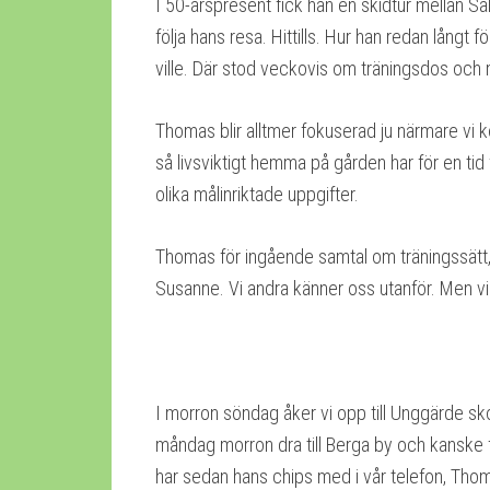
I 50-årspresent fick han en skidtur mellan S
följa hans resa. Hittills. Hur han redan långt 
ville. Där stod veckovis om träningsdos och 
Thomas blir alltmer fokuserad ju närmare vi
så livsviktigt hemma på gården har för en tid f
olika målinriktade uppgifter.
Thomas för ingående samtal om träningssätt, 
Susanne. Vi andra känner oss utanför. Men vi
I morron söndag åker vi opp till Unggärde skola
måndag morron dra till Berga by och kanske 
har sedan hans chips med i vår telefon, Tho