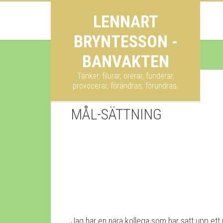
LENNART
BRYNTESSON -
BANVAKTEN
Tänker, filurar, orerar, funderar,
provocerar, förändras, förundras.
MÅL-SÄTTNING
Jag har en nära kollega som har satt upp ett 