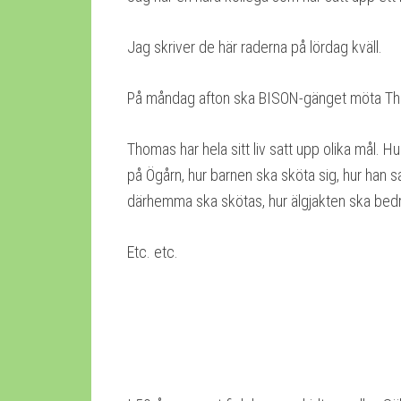
Jag skriver de här raderna på lördag kväll.
På måndag afton ska BISON-gänget möta Tho
Thomas har hela sitt liv satt upp olika mål. H
på Ögårn, hur barnen ska sköta sig, hur han
därhemma ska skötas, hur älgjakten ska bedri
Etc. etc.