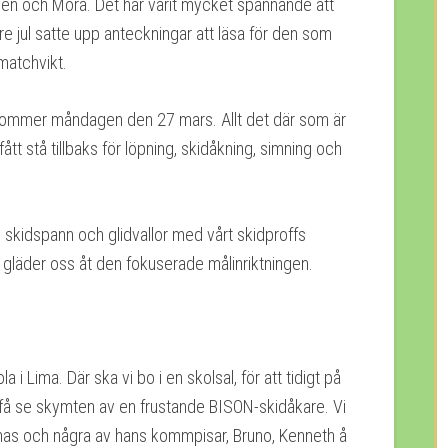
älen och Mora. Det har varit mycket spännande att
före jul satte upp anteckningar att läsa för den som
matchvikt.
 kommer måndagen den 27 mars. Allt det där som är
ått stå tillbaks för löpning, skidåkning, simning och
skidspann och glidvallor med vårt skidproffs
 gläder oss åt den fokuserade målinriktningen.
 i Lima. Där ska vi bo i en skolsal, för att tidigt på
få se skymten av en frustande BISON-skidåkare. Vi
mas och några av hans kommpisar, Bruno, Kenneth å