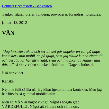
Lennart Bryntesson - Banvakten
Tänker, filurar, orerar, funderar, provocerar, förändras, förundras.
januari 13, 2012
VÄN
”Jag försöker räkna och ser att det går ungefär en vän på tjugo
kontakter i min mobil. en på tjugo, som jag skulle kunna ringa till
och berätta för hur liten rädd, svag och hjälplös jag känner mig
där….”
så skriver den sturske krönikören i Dagens Industri.
å så har vi det.
Kanske.
Nej inte fullt så illa när jag kikar igenom mina kontakter. Men jag
har förstås så gammal mobiltelefon……….
Men en VÄN är något viktigt. Något i högsta grad
VÄRDEFULLT. Något att värdera och värna om.