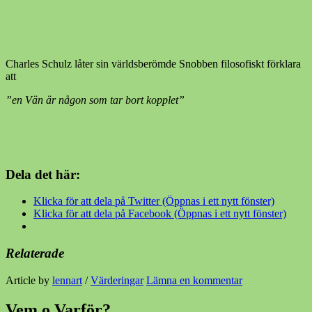
Charles Schulz låter sin världsberömde Snobben filosofiskt förklara
att
”en Vän är någon som tar bort kopplet”
Dela det här:
Klicka för att dela på Twitter (Öppnas i ett nytt fönster)
Klicka för att dela på Facebook (Öppnas i ett nytt fönster)
Relaterade
Article by
lennart
/
Värderingar
Lämna en kommentar
Vem o Varför?