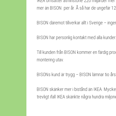
IKEA omsätter åtminstone 220 miljarder mer 
mer än BISON. per år. Å så har de ungefär 123
BISON däremot tillverkar allt i Sverige – ingen
BISON har personlig kontakt med alla kunder
Till kunden från BISON kommer en färdig pr
montering utav.
BISONs kund är trygg – BISON lämnar tio års ga
BISON skänker mer i bistånd än IKEA. Mycket m
trevligt ifall IKEA skänkte några hundra miljon