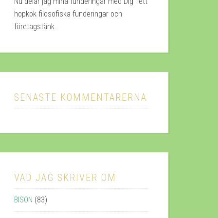
Nu delar jag mina funderingar med Dig i ett
hopkok filosofiska funderingar och
företagstänk.
SENASTE KOMMENTARERNA
VAD JAG SKRIVER OM
BISON
(83)