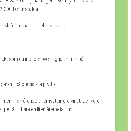
än BISON och tjänar ungefär 30 miljarder kronor
.000 fler anställda.
 risk för barnarbete eller slavlöner.
.
odukt som du inte behöver lägga timmar på
ranti på precis alla pryttlar.
er. I förhållande till omsättning o vinst. Det vore
er per år – bara en liten återbetalning…..