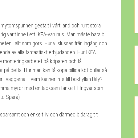
 en mytomspunnen gestalt i vårt land och runt stora
rig varit inne i ett IKEA-varuhus. Man måste bara bli
en i allt som görs. Hur vi slussas från ingång och
 enda av alla fantastiskt erbjudanden. Hur IKEA
nde monteringsarbetet på köparen och få
på detta. Hur man kan få köpa billiga köttbullar så
 i väggarna – vem känner inte till bokhyllan Billy?
vsamma myror med en tacksam tanke till Ingvar som
te Spara).
å sparsamt och enkelt liv och därmed bidaragit till