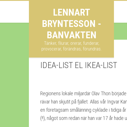
LENNART
BRYNTESSON -
BANVAKTEN
Tänker, filurar, orerar, funderar,
provocerar, förändras, förundras.
IDEA-LIST EL IKEA-LIST
Regionens lokale miljardär Olav Thon började 
rävar han skjutit på fjället. Allas vår Ingva
en företagsam smålänning cyklade i tidiga år r
(!!), något som redan när han var 17 år hade u