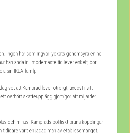
den. Ingen har som Ingvar lyckats genomsyra en hel
hur han ända in i modernaste tid lever enkelt, bor
la sin IKEA-familj.
dag vet att Kamprad lever otroligt luxuöst i sitt
 ett oerhört skatteupplägg gjort/gör att miljarder
 plus och minus. Kamprads politiskt bruna kopplingar
n tidigare varit en jagad man av etablissemanget.