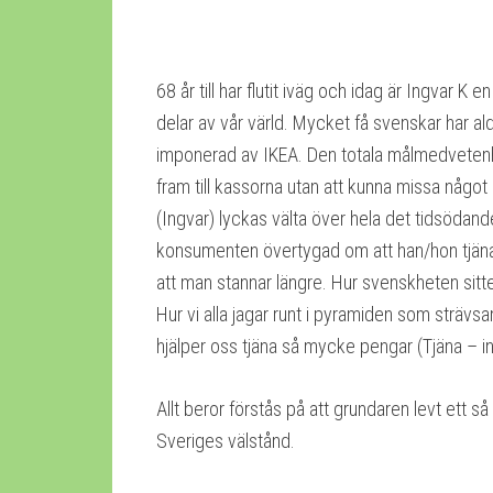
68 år till har flutit iväg och idag är Ingvar K
delar av vår värld. Mycket få svenskar har ald
imponerad av IKEA. Den totala målmedvetenhet
fram till kassorna utan att kunna missa något
(Ingvar) lyckas välta över hela det tidsöda
konsumenten övertygad om att han/hon tjänar 
att man stannar längre. Hur svenskheten sitter
Hur vi alla jagar runt i pyramiden som strä
hjälper oss tjäna så mycke pengar (Tjäna – in
Allt beror förstås på att grundaren levt ett s
Sveriges välstånd.