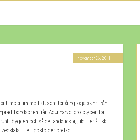
november 26, 2011
sitt imperium med att som tonåring sälja skinn från
r Kamprad, bondsonen från Agunnaryd, prototypen för
unt i bygden och sålde tändstickor, julglitter å fisk
tvecklats till ett postorderföretag.