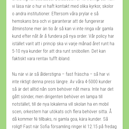
vi läsa när o hur vi haft kontakt med olika kyrkor, skolor
o andra institutioner. Eftersom våra prylar e så
hemskans bra och vi garanterar att de fungererar
åtminstone mer än tio år så kan vi inte ringa vår gamla
kund efter nåt år å fundera på nya order. Vår policy har
istället varit att i princip ska vi varje månad året runt ha
5-10 nya kunder för att dra runt snöbollen. Det kan
faktiskt vara rentav tufft ibland.
Nu när vi är så ålderstigna – fast fräscha – så har vi
inte riktigt denna press längre. Av våra 4-5000 kunder
så är det alltid nån som behöver nåt mera. Inte har det
gått sönder, men dirigenten behöver en lampa till
notstället, till de nya lokalerna vill skolan ha en mobil
scen, orkestern har utökats och flera behöver sitta. Å
då kommer Ni tillbaks, ni gamla goa, kära kunder. Så
roligt! Fast när Sofia församling ringer kl 12.15 på fredag