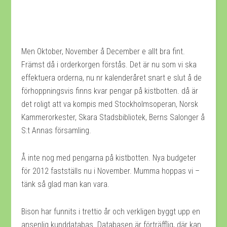
Men Oktober, November å December e allt bra fint.
Främst då i orderkorgen förstås. Det är nu som vi ska
effektuera orderna, nu nr kalenderåret snart e slut å de
förhoppningsvis finns kvar pengar på kistbotten. då är
det roligt att va kompis med Stockholmsoperan, Norsk
Kammerorkester, Skara Stadsbibliotek, Berns Salonger å
S:t Annas församling.
Å inte nog med pengarna på kistbotten. Nya budgeter
för 2012 fastställs nu i November. Mumma hoppas vi –
tänk så glad man kan vara.
Bison har funnits i trettio år och verkligen byggt upp en
ansenlig kunddatabas. Databasen är förträfflig, där kan