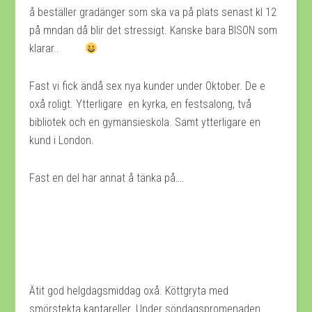
å beställer gradänger som ska va på plats senast kl 12
på mndan då blir det stressigt. Kanske bara BISON som
klarar..
Fast vi fick ändå sex nya kunder under Oktober. De e
oxå roligt. Ytterligare en kyrka, en festsalong, två
bibliotek och en gymansieskola. Samt ytterligare en
kund i London.
Fast en del har annat å tänka på….
Ätit god helgdagsmiddag oxå. Köttgryta med
smörstekta kantareller. Under söndagspromenaden